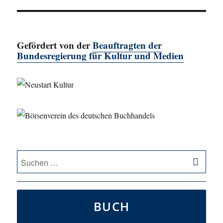
Beitrag:
Gefördert von der
Beauftragten der
Bundesregierung für Kultur und Medien
SU
Suche
nach:
BUCH