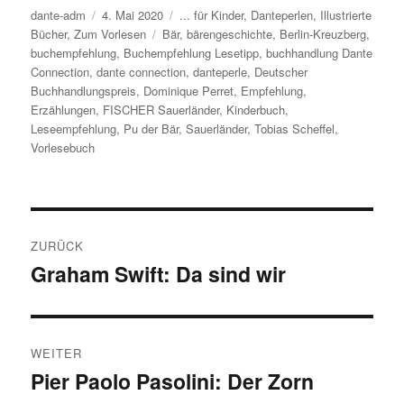
Autor
dante-adm
Veröffentlicht
4. Mai 2020
Kategorien
... für Kinder
,
Danteperlen
,
Illustrierte
Bücher
,
Zum Vorlesen
am
Schlagwörter
Bär
,
bärengeschichte
,
Berlin-Kreuzberg
,
buchempfehlung
,
Buchempfehlung Lesetipp
,
buchhandlung Dante
Connection
,
dante connection
,
danteperle
,
Deutscher
Buchhandlungspreis
,
Dominique Perret
,
Empfehlung
,
Erzählungen
,
FISCHER Sauerländer
,
Kinderbuch
,
Leseempfehlung
,
Pu der Bär
,
Sauerländer
,
Tobias Scheffel
,
Vorlesebuch
Beitragsnavigation
ZURÜCK
Graham Swift: Da sind wir
Vorheriger
Beitrag:
WEITER
Pier Paolo Pasolini: Der Zorn
Nächster