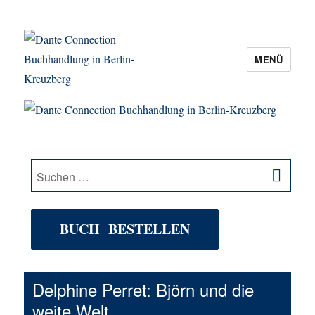
MENÜ
Dante Connection Buchhandlung in
Berlin-Kreuzberg
SU
Suche
nach:
BUCH BESTELLEN
Delphine Perret: Björn und die
weite Welt