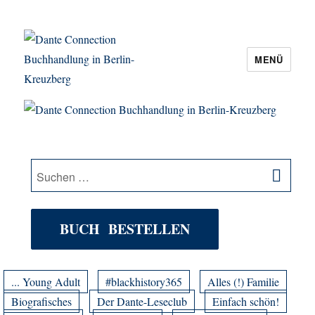
MENÜ
Dante Connection Buchhandlung in
Berlin-Kreuzberg
SU
Suche
nach:
BUCH BESTELLEN
... Young Adult
#blackhistory365
Alles (!) Familie
Biografisches
Der Dante-Leseclub
Einfach schön!