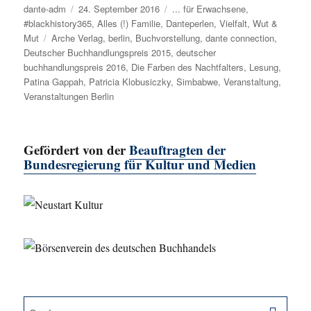
Autor
dante-adm
Veröffentlicht
24. September 2016
Kategorien
... für Erwachsene
,
#blackhistory365
am
,
Alles (!) Familie
,
Danteperlen
,
Vielfalt
,
Wut &
Mut
Schlagwörter
Arche Verlag
,
berlin
,
Buchvorstellung
,
dante connection
,
Deutscher Buchhandlungspreis 2015
,
deutscher
buchhandlungspreis 2016
,
Die Farben des Nachtfalters
,
Lesung
,
Patina Gappah
,
Patricia Klobusiczky
,
Simbabwe
,
Veranstaltung
,
Veranstaltungen Berlin
Gefördert von der
Beauftragten der
Bundesregierung für Kultur und Medien
SU
Suche