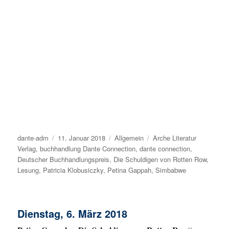
Autor
dante-adm
Veröffentlicht
11. Januar 2018
Kategorien
Allgemein
Schlagwörter
Arche Literatur
Verlag
,
buchhandlung Dante Connection
am
,
dante connection
,
Deutscher Buchhandlungspreis
,
Die Schuldigen von Rotten Row
,
Lesung
,
Patricia Klobusiczky
,
Petina Gappah
,
Simbabwe
Dienstag, 6. März 2018