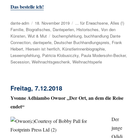
Das bestelle ich!
Autor
dante-adm
Veröffentlicht
18. November 2019
Kategorien
... für Erwachsene
,
Alles (!)
Familie
,
Biografisches
am
,
Danteperlen
,
Historisches
,
Von den
Künsten
,
Wut & Mut
Schlagwörter
buchempfehlung
,
buchhandlung Dante
Connection
,
danteperle
,
Deutscher Buchhandlungspreis
,
Frank
Heibert
,
Hiersein ist herrlich
,
Künstlerinnenbiographie
,
Leseempfehlung
,
Patricia Klobusiczky
,
Paula Modersohn-Becker
,
Secession
,
Weihnachtsgeschenk
,
Weihnachtsperle
Freitag, 7.12.2018
Yvonne Adhiambo Owuor „Der Ort, an dem die Reise
endet“
Der
junge
Odidi