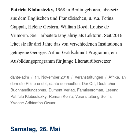
Patricia Klobusiczky,
1968 in Berlin geboren, übersetzt
aus dem Englischen und Französischen, u. v.a. Petina
Gappah, Hélène Gestern, William Boyd, Louise de
Vilmorin. Sie arbeitete langjährig als Lektorin. Seit 2016
leitet sie für drei Jahre das von verschiedenen Institutionen
getragene Georges-Arthur-Goldschmidt-Programm, ein
Ausbildungsprogramm für junge Literaturübersetzer.
Autor
dante-adm
Veröffentlicht
14. November 2018
Kategorien
Veranstaltungen
Schlagwörter
Afrika
,
an
dem die Reise endet
am
,
dante connection
,
Der Ort
,
Deutscher
Buchhandlungspreis
,
Dumont Verlag
,
Familienroman
,
Lesung
,
Patricia Klobusiczky
,
Roman Kenia
,
Veranstaltung Berlin
,
Yvonne Adhiambo Owuor
Samstag, 26. Mai