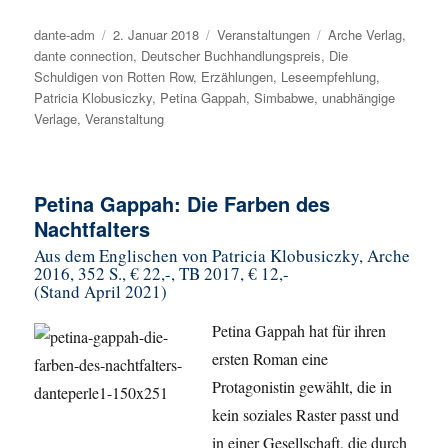
Autor
dante-adm
Veröffentlicht
2. Januar 2018
Kategorien
Veranstaltungen
Schlagwörter
Arche Verlag
,
dante connection
am
,
Deutscher Buchhandlungspreis
,
Die
Schuldigen von Rotten Row
,
Erzählungen
,
Leseempfehlung
,
Patricia Klobusiczky
,
Petina Gappah
,
Simbabwe
,
unabhängige
Verlage
,
Veranstaltung
Petina Gappah: Die Farben des
Nachtfalters
Aus dem Englischen von Patricia Klobusiczky, Arche
2016, 352 S., € 22,-, TB 2017, € 12,-
(Stand April 2021)
Petina Gappah hat für ihren
ersten Roman eine
Protagonistin gewählt, die in
kein soziales Raster passt und
in einer Gesellschaft, die durch