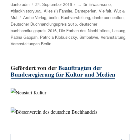
Autor
dante-adm
Veröffentlicht
24. September 2016
Kategorien
... für Erwachsene
,
#blackhistory365
am
,
Alles (!) Familie
,
Danteperlen
,
Vielfalt
,
Wut &
Mut
Schlagwörter
Arche Verlag
,
berlin
,
Buchvorstellung
,
dante connection
,
Deutscher Buchhandlungspreis 2015
,
deutscher
buchhandlungspreis 2016
,
Die Farben des Nachtfalters
,
Lesung
,
Patina Gappah
,
Patricia Klobusiczky
,
Simbabwe
,
Veranstaltung
,
Veranstaltungen Berlin
Gefördert von der
Beauftragten der
Bundesregierung für Kultur und Medien
SU
Suche