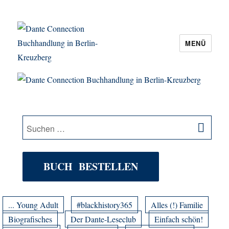
MENÜ
Dante Connection Buchhandlung in
Berlin-Kreuzberg
SU
Suche
nach:
BUCH BESTELLEN
... Young Adult
#blackhistory365
Alles (!) Familie
Biografisches
Der Dante-Leseclub
Einfach schön!