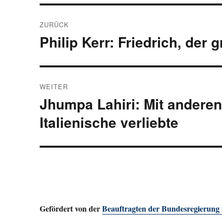
Beitragsnavigation
ZURÜCK
Philip Kerr: Friedrich, der 
Vorheriger
Beitrag:
WEITER
Jhumpa Lahiri: Mit anderen
Nächster
Beitrag:
Italienische verliebte
Gefördert von der
Beauftragten der Bundesregierung