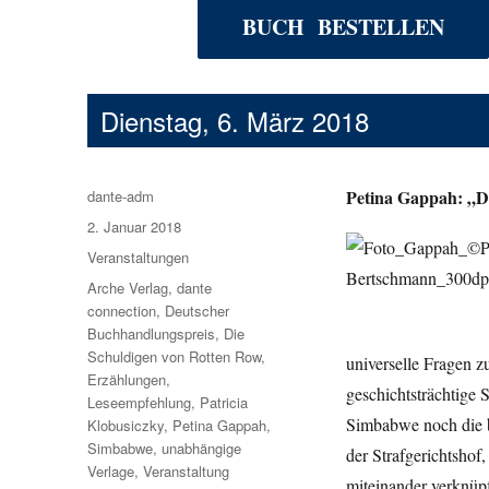
BUCH BESTELLEN
Dienstag, 6. März 2018
Petina Gappah: „D
Autor
dante-adm
Veröffentlicht
2. Januar 2018
am
Kategorien
Veranstaltungen
Schlagwörter
Arche Verlag
,
dante
connection
,
Deutscher
Buchhandlungspreis
,
Die
Schuldigen von Rotten Row
,
universelle Fragen 
Erzählungen
,
geschichtsträchtige 
Leseempfehlung
,
Patricia
Simbabwe noch die b
Klobusiczky
,
Petina Gappah
,
Simbabwe
,
unabhängige
der Strafgerichtshof,
Verlage
,
Veranstaltung
miteinander verknüpf