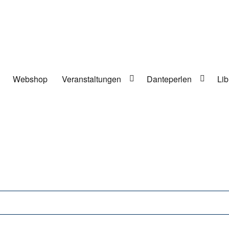
Webshop
Veranstaltungen
Danteperlen
Lib
lung in Berlin-Kreuzberg