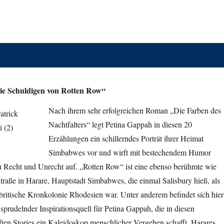
ie Schuldigen von Rotten Row“
Nach ihrem sehr erfolgreichen Roman „Die Farben des
Nachtfalters“ legt Petina Gappah in diesen 20
Erzählungen ein schillerndes Porträt ihrer Heimat
Simbabwes vor und wirft mit bestechendem Humor
zu Recht und Unrecht auf. „Rotten Row“ ist eine ebenso berühmte wie
Straße in Harare, Hauptstadt Simbabwes, die einmal Salisbury hieß, als
ritische Kronkolonie Rhodesien war. Unter anderem befindet sich hier
 sprudelnder Inspirationsquell für Petina Gappah, die in diesen
ten Stories ein Kaleidoskop menschlicher Vergehen schafft. Harares