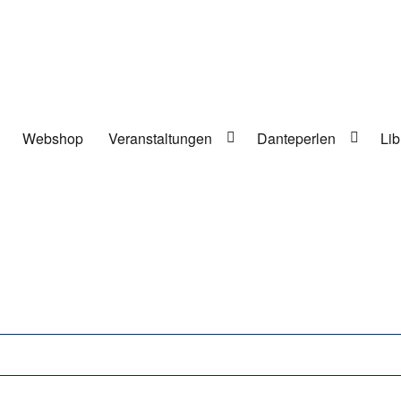
Webshop
Veranstaltungen
Danteperlen
Lib
lung in Berlin-Kreuzberg