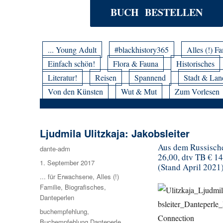
BUCH BESTELLEN
... Young Adult
#blackhistory365
Alles (!) Fa
Einfach schön!
Flora & Fauna
Historisches
Literatur!
Reisen
Spannend
Stadt & Lan
Von den Künsten
Wut & Mut
Zum Vorlesen
Ljudmila Ulitzkaja: Jakobsleiter
Aus dem Russische
Autor
dante-adm
26,00, dtv TB € 1
Veröffentlicht
1. September 2017
(Stand April 2021
am
Kategorien
... für Erwachsene
,
Alles (!)
Familie
,
Biografisches
,
Danteperlen
Schlagwörter
buchempfehlung
,
Buchempfehlung Danteperle
,