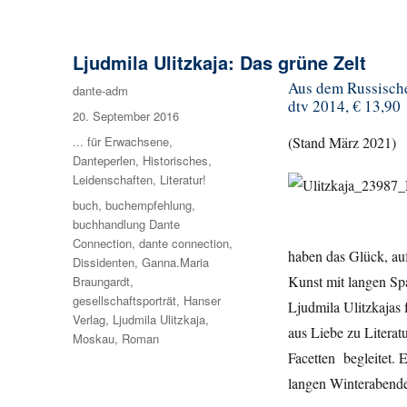
Ljudmila Ulitzkaja: Das grüne Zelt
Aus dem Russische
Autor
dante-adm
dtv 2014, € 13,90
Veröffentlicht
20. September 2016
am
Kategorien
... für Erwachsene
,
(Stand März 2021)
Danteperlen
,
Historisches
,
Leidenschaften
,
Literatur!
Schlagwörter
buch
,
buchempfehlung
,
buchhandlung Dante
Connection
,
dante connection
,
haben das Glück, auf
Dissidenten
,
Ganna.Maria
Kunst mit langen Sp
Braungardt
,
gesellschaftsporträt
,
Hanser
Ljudmila Ulitzkajas 
Verlag
,
Ljudmila Ulitzkaja
,
aus Liebe zu Literat
Moskau
,
Roman
Facetten begleitet. 
langen Winterabende