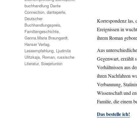
buchhandlung Dante
Connection
,
danteperle
,
Deutscher
Korrespondenz las, d
Buchhandlungspreis
,
Ereignissen in wucht
Familiengeschichte
,
ihrem Roman gebore
Ganna.Maria Braungardt
,
Hanser Verlag
,
Aus unterschiedliche
Leseempfehlung
,
Ljudmila
Ulitzkaja
,
Roman
,
russische
Gegenwart, erzählt s
Literatur
,
Sowjetunion
Verhältnissen aus de
ihren Nachfahren wu
Verbannung, Stalini
Wissenschaft und en
Familie, die einem 
Das bestelle ich!