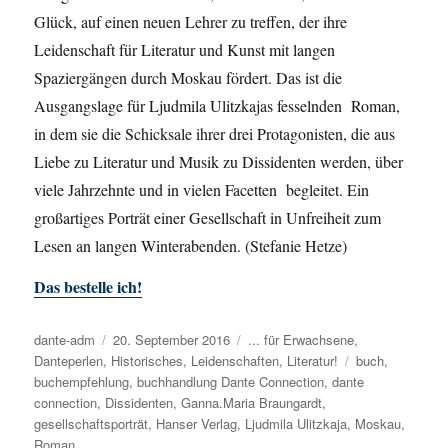
Glück, auf einen neuen Lehrer zu treffen, der ihre
Leidenschaft für Literatur und Kunst mit langen
Spaziergängen durch Moskau fördert. Das ist die
Ausgangslage für Ljudmila Ulitzkajas fesselnden Roman,
in dem sie die Schicksale ihrer drei Protagonisten, die aus
Liebe zu Literatur und Musik zu Dissidenten werden, über
viele Jahrzehnte und in vielen Facetten begleitet. Ein
großartiges Porträt einer Gesellschaft in Unfreiheit zum
Lesen an langen Winterabenden. (Stefanie Hetze)
Das bestelle ich!
Autor
dante-adm
Veröffentlicht
20. September 2016
Kategorien
... für Erwachsene
,
Danteperlen
,
Historisches
am
,
Leidenschaften
,
Literatur!
Schlagwörter
buch
,
buchempfehlung
,
buchhandlung Dante Connection
,
dante
connection
,
Dissidenten
,
Ganna.Maria Braungardt
,
gesellschaftsporträt
,
Hanser Verlag
,
Ljudmila Ulitzkaja
,
Moskau
,
Roman