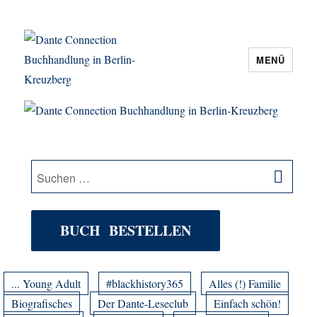
MENÜ
Dante Connection Buchhandlung in
Berlin-Kreuzberg
SU
Suche
nach:
BUCH BESTELLEN
... Young Adult
#blackhistory365
Alles (!) Familie
Biografisches
Der Dante-Leseclub
Einfach schön!