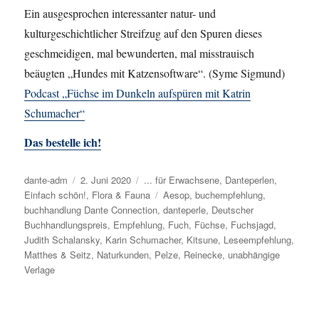
Ein ausgesprochen interessanter natur- und
kulturgeschichtlicher Streifzug auf den Spuren dieses
geschmeidigen, mal bewunderten, mal misstrauisch
beäugten „Hundes mit Katzensoftware“. (Syme Sigmund)
Podcast „Füchse im Dunkeln aufspüren mit Katrin
Schumacher“
Das bestelle ich!
Autor
dante-adm
Veröffentlicht
2. Juni 2020
Kategorien
... für Erwachsene
,
Danteperlen
,
Einfach schön!
am
,
Flora & Fauna
Schlagwörter
Aesop
,
buchempfehlung
,
buchhandlung Dante Connection
,
danteperle
,
Deutscher
Buchhandlungspreis
,
Empfehlung
,
Fuch
,
Füchse
,
Fuchsjagd
,
Judith Schalansky
,
Karin Schumacher
,
Kitsune
,
Leseempfehlung
,
Matthes & Seitz
,
Naturkunden
,
Pelze
,
Reinecke
,
unabhängige
Verlage