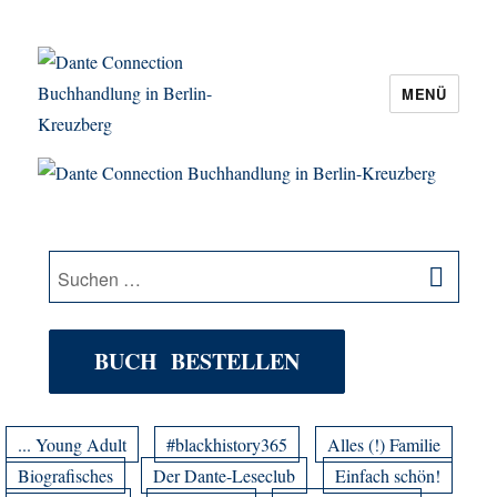
MENÜ
Dante Connection Buchhandlung in
Berlin-Kreuzberg
SU
Suche
nach:
BUCH BESTELLEN
... Young Adult
#blackhistory365
Alles (!) Familie
Biografisches
Der Dante-Leseclub
Einfach schön!