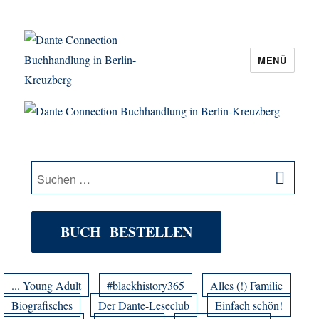
MENÜ
Dante Connection Buchhandlung in
Berlin-Kreuzberg
SU
Suche
nach:
BUCH BESTELLEN
... Young Adult
#blackhistory365
Alles (!) Familie
Biografisches
Der Dante-Leseclub
Einfach schön!