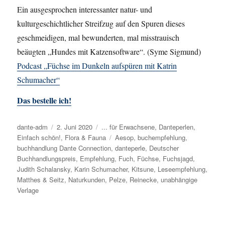
Ein ausgesprochen interessanter natur- und
kulturgeschichtlicher Streifzug auf den Spuren dieses
geschmeidigen, mal bewunderten, mal misstrauisch
beäugten „Hundes mit Katzensoftware“. (Syme Sigmund)
Podcast „Füchse im Dunkeln aufspüren mit Katrin
Schumacher“
Das bestelle ich!
Autor
dante-adm
Veröffentlicht
2. Juni 2020
Kategorien
... für Erwachsene
,
Danteperlen
,
Einfach schön!
am
,
Flora & Fauna
Schlagwörter
Aesop
,
buchempfehlung
,
buchhandlung Dante Connection
,
danteperle
,
Deutscher
Buchhandlungspreis
,
Empfehlung
,
Fuch
,
Füchse
,
Fuchsjagd
,
Judith Schalansky
,
Karin Schumacher
,
Kitsune
,
Leseempfehlung
,
Matthes & Seitz
,
Naturkunden
,
Pelze
,
Reinecke
,
unabhängige
Verlage