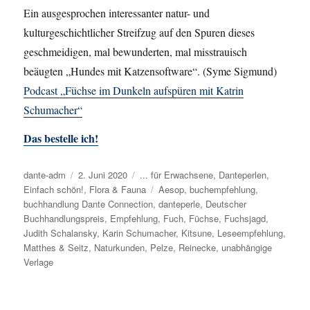
Ein ausgesprochen interessanter natur- und
kulturgeschichtlicher Streifzug auf den Spuren dieses
geschmeidigen, mal bewunderten, mal misstrauisch
beäugten „Hundes mit Katzensoftware“. (Syme Sigmund)
Podcast „Füchse im Dunkeln aufspüren mit Katrin
Schumacher“
Das bestelle ich!
Autor
dante-adm
Veröffentlicht
2. Juni 2020
Kategorien
... für Erwachsene
,
Danteperlen
,
Einfach schön!
am
,
Flora & Fauna
Schlagwörter
Aesop
,
buchempfehlung
,
buchhandlung Dante Connection
,
danteperle
,
Deutscher
Buchhandlungspreis
,
Empfehlung
,
Fuch
,
Füchse
,
Fuchsjagd
,
Judith Schalansky
,
Karin Schumacher
,
Kitsune
,
Leseempfehlung
,
Matthes & Seitz
,
Naturkunden
,
Pelze
,
Reinecke
,
unabhängige
Verlage