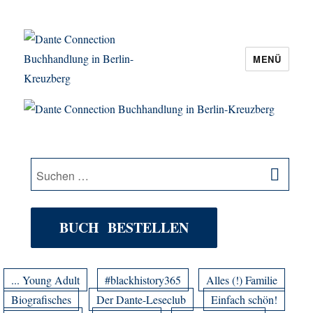
MENÜ
Dante Connection Buchhandlung in
Berlin-Kreuzberg
SU
Suche
nach:
BUCH BESTELLEN
... Young Adult
#blackhistory365
Alles (!) Familie
Biografisches
Der Dante-Leseclub
Einfach schön!