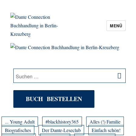
MENÜ
Dante Connection Buchhandlung in
Berlin-Kreuzberg
SU
Suche
nach:
BUCH BESTELLEN
... Young Adult
#blackhistory365
Alles (!) Familie
Biografisches
Der Dante-Leseclub
Einfach schön!