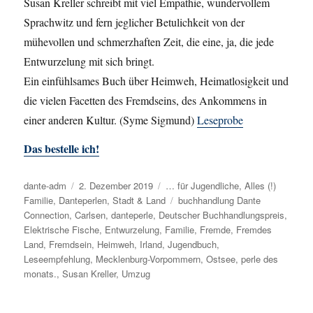
Susan Kreller schreibt mit viel Empathie, wundervollem
Sprachwitz und fern jeglicher Betulichkeit von der
mühevollen und schmerzhaften Zeit, die eine, ja, die jede
Entwurzelung mit sich bringt.
Ein einfühlsames Buch über Heimweh, Heimatlosigkeit und
die vielen Facetten des Fremdseins, des Ankommens in
einer anderen Kultur. (Syme Sigmund)
Leseprobe
Das bestelle ich!
Autor
dante-adm
Veröffentlicht
2. Dezember 2019
Kategorien
… für Jugendliche
,
Alles (!)
Familie
,
Danteperlen
am
,
Stadt & Land
Schlagwörter
buchhandlung Dante
Connection
,
Carlsen
,
danteperle
,
Deutscher Buchhandlungspreis
,
Elektrische Fische
,
Entwurzelung
,
Familie
,
Fremde
,
Fremdes
Land
,
Fremdsein
,
Heimweh
,
Irland
,
Jugendbuch
,
Leseempfehlung
,
Mecklenburg-Vorpommern
,
Ostsee
,
perle des
monats.
,
Susan Kreller
,
Umzug