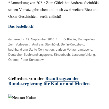
*Anmerkung von 2021: Zum Glück hat Andreas Steinhöfel
seinen Vorsatz gebrochen und noch zwei weitere Rico und
Oskar-Geschichten veröffentlicht!
Das bestelle ich!
Autor
dante-red
Veröffentlicht
19. September 2016
Kategorien
... für Kinder
,
Danteperlen
,
Zum Vorlesen
am
Schlagwörter
Andreas Steinhöfel
,
Berlin-Kreuzberg
,
buchhandlung Dante Connection
,
carlsen Verlag
,
danteperle
,
Deutscher Buchhandlungspreis
,
Kinderbuch
,
Leseempfehlung
,
Ostsee
,
Peter Schössow
Gefördert von der
Beauftragten der
Bundesregierung für Kultur und Medien