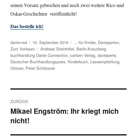
seinen Vorsatz gebrochen und noch zwei weitere Rico und
Oskar-Geschichten veröffentlicht!
Das bestelle ich!
Autor
dante-red
Veröffentlicht
19. September 2016
Kategorien
... für Kinder
,
Danteperlen
,
Zum Vorlesen
am
Schlagwörter
Andreas Steinhöfel
,
Berlin-Kreuzberg
,
buchhandlung Dante Connection
,
carlsen Verlag
,
danteperle
,
Deutscher Buchhandlungspreis
,
Kinderbuch
,
Leseempfehlung
,
Ostsee
,
Peter Schössow
Beitragsnavigation
ZURÜCK
Mikael Engström: Ihr kriegt mich
Vorheriger
nicht!
Beitrag: