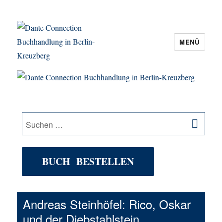
MENÜ
Dante Connection Buchhandlung in
Berlin-Kreuzberg
SU
Suche
nach:
BUCH BESTELLEN
Andreas Steinhöfel: Rico, Oskar
und der Diebstahlstein