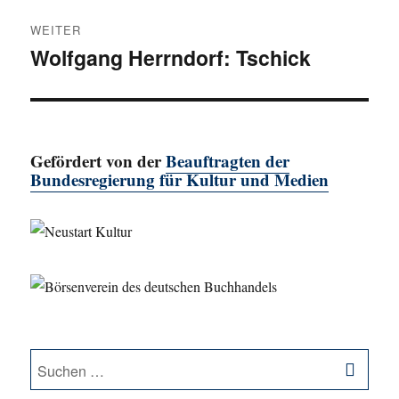
WEITER
Wolfgang Herrndorf: Tschick
Nächster
Beitrag:
Gefördert von der
Beauftragten der
Bundesregierung für Kultur und Medien
SU
Suche
nach: