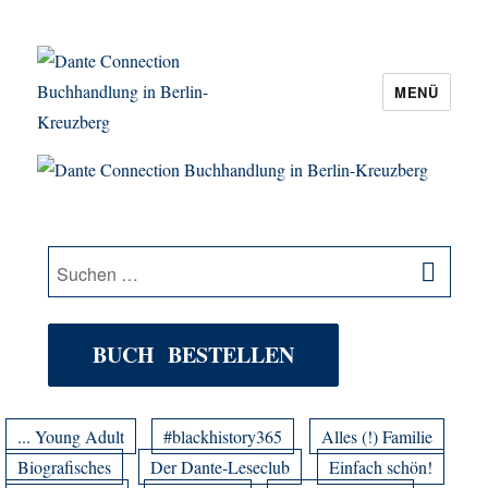
MENÜ
Dante Connection Buchhandlung in
Berlin-Kreuzberg
SU
Suche
nach:
BUCH BESTELLEN
... Young Adult
#blackhistory365
Alles (!) Familie
Biografisches
Der Dante-Leseclub
Einfach schön!