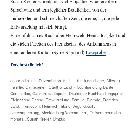
Susan Kreller schreibt mit viel Empathie, wundervollem
Sprachwitz und fern jeglicher Betulichkeit von der
mühevollen und schmerzhaften Zeit, die eine, ja, die jede
Entwurzelung mit sich bringt.
Ein einfühlsames Buch über Heimweh, Heimatlosigkeit und
die vielen Facetten des Fremdseins, des Ankommens in
einer anderen Kultur. (Syme Sigmund)
Leseprobe
Das bestelle ich!
Autor
dante-adm
Veröffentlicht
2. Dezember 2019
Kategorien
… für Jugendliche
,
Alles (!)
Familie
,
Danteperlen
am
,
Stadt & Land
Schlagwörter
buchhandlung Dante
Connection
,
Carlsen
,
danteperle
,
Deutscher Buchhandlungspreis
,
Elektrische Fische
,
Entwurzelung
,
Familie
,
Fremde
,
Fremdes
Land
,
Fremdsein
,
Heimweh
,
Irland
,
Jugendbuch
,
Leseempfehlung
,
Mecklenburg-Vorpommern
,
Ostsee
,
perle des
monats.
,
Susan Kreller
,
Umzug