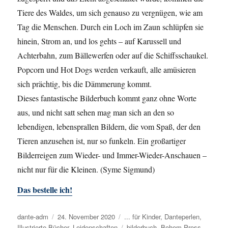
Tiere des Waldes, um sich genauso zu vergnügen, wie am
Tag die Menschen. Durch ein Loch im Zaun schlüpfen sie
hinein, Strom an, und los gehts – auf Karussell und
Achterbahn, zum Bällewerfen oder auf die Schiffsschaukel.
Popcorn und Hot Dogs werden verkauft, alle amüsieren
sich prächtig, bis die Dämmerung kommt.
Dieses fantastische Bilderbuch kommt ganz ohne Worte
aus, und nicht satt sehen mag man sich an den so
lebendigen, lebensprallen Bildern, die vom Spaß, der den
Tieren anzusehen ist, nur so funkeln. Ein großartiger
Bilderreigen zum Wieder- und Immer-Wieder-Anschauen –
nicht nur für die Kleinen. (Syme Sigmund)
Das bestelle ich!
Autor
dante-adm
Veröffentlicht
24. November 2020
Kategorien
... für Kinder
,
Danteperlen
,
Illustrierte Bücher
am
,
Leidenschaften
Schlagwörter
bilderbuch
,
Bohem Press
,