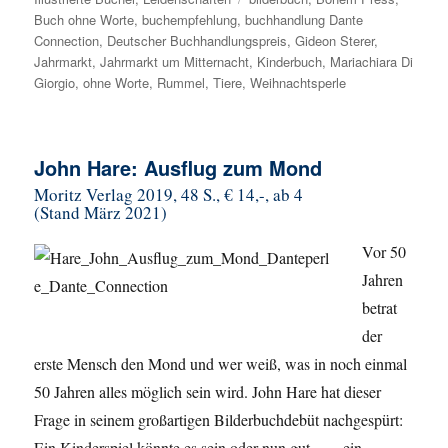
Buch ohne Worte
,
buchempfehlung
,
buchhandlung Dante
Connection
,
Deutscher Buchhandlungspreis
,
Gideon Sterer
,
Jahrmarkt
,
Jahrmarkt um Mitternacht
,
Kinderbuch
,
Mariachiara Di
Giorgio
,
ohne Worte
,
Rummel
,
Tiere
,
Weihnachtsperle
John Hare: Ausflug zum Mond
Moritz Verlag 2019, 48 S., € 14,-, ab 4
(Stand März 2021)
Vor 50
Jahren
betrat
der
erste Mensch den Mond und wer weiß, was in noch einmal
50 Jahren alles möglich sein wird. John Hare hat dieser
Frage in seinem großartigen Bilderbuchdebüt nachgespürt:
Ein Kinderspiel könnte es sein oder nun gut . . . ein