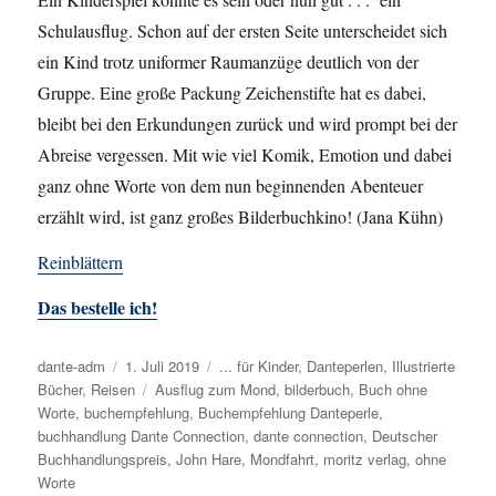
Schulausflug. Schon auf der ersten Seite unterscheidet sich
ein Kind trotz uniformer Raumanzüge deutlich von der
Gruppe. Eine große Packung Zeichenstifte hat es dabei,
bleibt bei den Erkundungen zurück und wird prompt bei der
Abreise vergessen. Mit wie viel Komik, Emotion und dabei
ganz ohne Worte von dem nun beginnenden Abenteuer
erzählt wird, ist ganz großes Bilderbuchkino! (Jana Kühn)
Reinblättern
Das bestelle ich!
Autor
dante-adm
Veröffentlicht
1. Juli 2019
Kategorien
... für Kinder
,
Danteperlen
,
Illustrierte
Bücher
,
Reisen
am
Schlagwörter
Ausflug zum Mond
,
bilderbuch
,
Buch ohne
Worte
,
buchempfehlung
,
Buchempfehlung Danteperle
,
buchhandlung Dante Connection
,
dante connection
,
Deutscher
Buchhandlungspreis
,
John Hare
,
Mondfahrt
,
moritz verlag
,
ohne
Worte