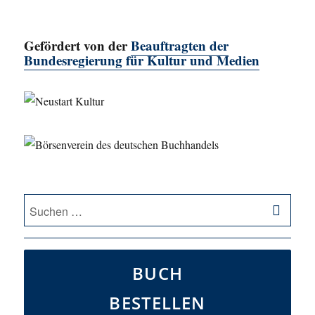
Gefördert von der
Beauftragten der
Bundesregierung für Kultur und Medien
SU
Suche
nach:
BUCH
BESTELLEN