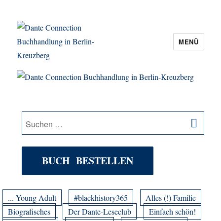
MENÜ
Dante Connection Buchhandlung in
Berlin-Kreuzberg
SU
Suche
nach:
BUCH BESTELLEN
... Young Adult
#blackhistory365
Alles (!) Familie
Biografisches
Der Dante-Leseclub
Einfach schön!