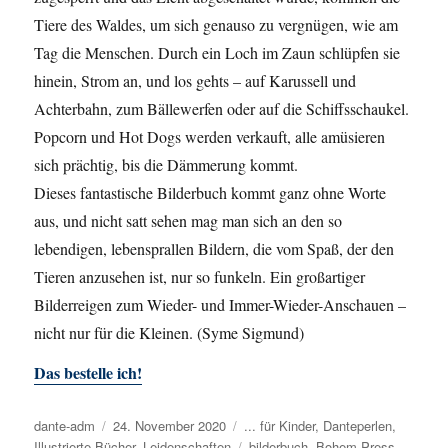
Tiere des Waldes, um sich genauso zu vergnügen, wie am
Tag die Menschen. Durch ein Loch im Zaun schlüpfen sie
hinein, Strom an, und los gehts – auf Karussell und
Achterbahn, zum Bällewerfen oder auf die Schiffsschaukel.
Popcorn und Hot Dogs werden verkauft, alle amüsieren
sich prächtig, bis die Dämmerung kommt.
Dieses fantastische Bilderbuch kommt ganz ohne Worte
aus, und nicht satt sehen mag man sich an den so
lebendigen, lebensprallen Bildern, die vom Spaß, der den
Tieren anzusehen ist, nur so funkeln. Ein großartiger
Bilderreigen zum Wieder- und Immer-Wieder-Anschauen –
nicht nur für die Kleinen. (Syme Sigmund)
Das bestelle ich!
Autor
dante-adm
Veröffentlicht
24. November 2020
Kategorien
... für Kinder
,
Danteperlen
,
Illustrierte Bücher
am
,
Leidenschaften
Schlagwörter
bilderbuch
,
Bohem Press
,