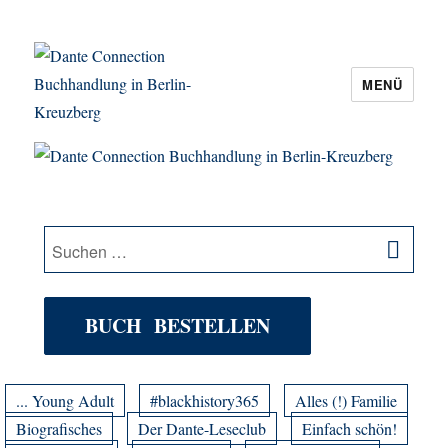
MENÜ
Dante Connection Buchhandlung in
Berlin-Kreuzberg
SU
Suche
nach:
BUCH BESTELLEN
... Young Adult
#blackhistory365
Alles (!) Familie
Biografisches
Der Dante-Leseclub
Einfach schön!