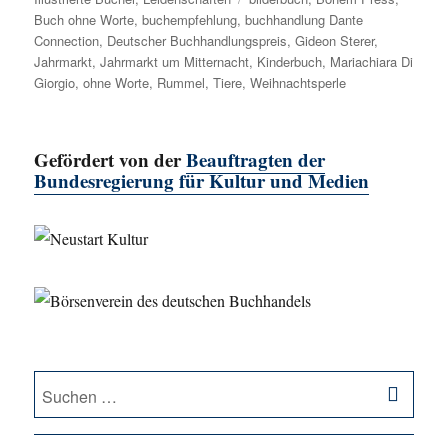
Buch ohne Worte
,
buchempfehlung
,
buchhandlung Dante
Connection
,
Deutscher Buchhandlungspreis
,
Gideon Sterer
,
Jahrmarkt
,
Jahrmarkt um Mitternacht
,
Kinderbuch
,
Mariachiara Di
Giorgio
,
ohne Worte
,
Rummel
,
Tiere
,
Weihnachtsperle
Gefördert von der
Beauftragten der
Bundesregierung für Kultur und Medien
SU
Suche
nach: