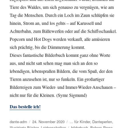
Tiere des Waldes, um sich genauso zu vergnügen, wie am
Tag die Menschen. Durch ein Loch im Zaun schlüpfen sie
hinein, Strom an, und los gehts – auf Karussell und
Achterbahn, zum Bällewerfen oder auf die Schiffsschaukel.
Popcorn und Hot Dogs werden verkauft, alle amüsieren
sich prächtig, bis die Dämmerung kommt.
Dieses fantastische Bilderbuch kommt ganz ohne Worte
aus, und nicht satt sehen mag man sich an den so
lebendigen, lebensprallen Bildern, die vom Spaß, der den
Tieren anzusehen ist, nur so funkeln. Ein großartiger
Bilderreigen zum Wieder- und Immer-Wieder-Anschauen –
nicht nur für die Kleinen. (Syme Sigmund)
Das bestelle ich!
Autor
dante-adm
Veröffentlicht
24. November 2020
Kategorien
... für Kinder
,
Danteperlen
,
Illustrierte Bücher
am
,
Leidenschaften
Schlagwörter
bilderbuch
,
Bohem Press
,