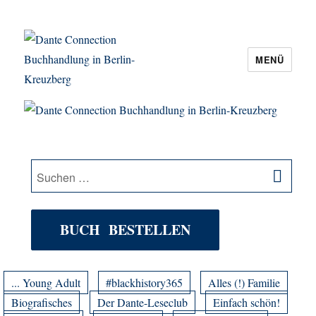
MENÜ
Dante Connection Buchhandlung in
Berlin-Kreuzberg
SU
Suche
nach:
BUCH BESTELLEN
... Young Adult
#blackhistory365
Alles (!) Familie
Biografisches
Der Dante-Leseclub
Einfach schön!