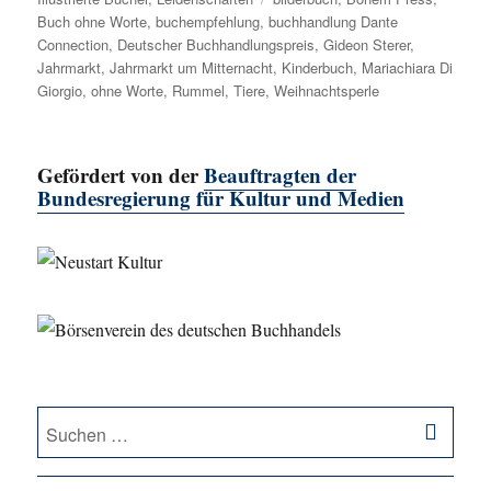
Buch ohne Worte
,
buchempfehlung
,
buchhandlung Dante
Connection
,
Deutscher Buchhandlungspreis
,
Gideon Sterer
,
Jahrmarkt
,
Jahrmarkt um Mitternacht
,
Kinderbuch
,
Mariachiara Di
Giorgio
,
ohne Worte
,
Rummel
,
Tiere
,
Weihnachtsperle
Gefördert von der
Beauftragten der
Bundesregierung für Kultur und Medien
SU
Suche
nach: