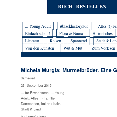
BUCH BESTELLEN
... Young Adult
#blackhistory365
Alles (!) Fa
Einfach schön!
Flora & Fauna
Historisches
Literatur!
Reisen
Spannend
Stadt & Lan
Von den Künsten
Wut & Mut
Zum Vorlesen
Michela Murgia: Murmelbrüder. Eine G
Autor
dante-red
Veröffentlicht
23. September 2016
am
Kategorien
... für Erwachsene
,
... Young
Adult
,
Alles (!) Familie
,
Danteperlen
,
Italien / Italia
,
Stadt & Land
Schlagwörter
buchempfehlung
,