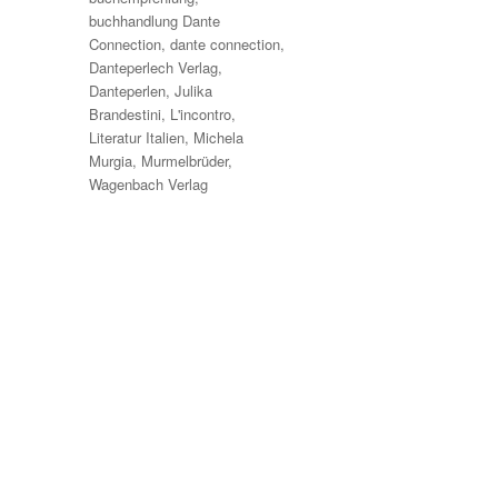
buchhandlung Dante
Connection
,
dante connection
,
Danteperlech Verlag
,
Danteperlen
,
Julika
Brandestini
,
L'incontro
,
Literatur Italien
,
Michela
Murgia
,
Murmelbrüder
,
Wagenbach Verlag