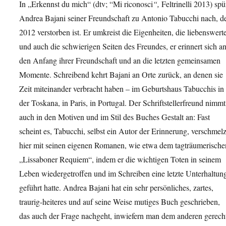
In „Erkennst du mich“ (dtv; “Mi riconosci
“,
Feltrinelli 2013) spü
Andrea Bajani seiner Freundschaft zu Antonio Tabucchi nach, d
2012 verstorben ist. Er umkreist die Eigenheiten, die liebenswert
und auch die schwierigen Seiten des Freundes, er erinnert sich a
den Anfang ihrer Freundschaft und an die letzten gemeinsamen
Momente. Schreibend kehrt Bajani an Orte zurück, an denen sie
Zeit miteinander verbracht haben – im Geburtshaus Tabucchis in
der Toskana, in Paris, in Portugal. Der Schriftstellerfreund nimmt
auch in den Motiven und im Stil des Buches Gestalt an: Fast
scheint es, Tabucchi, selbst ein Autor der Erinnerung, verschmel
hier mit seinen eigenen Romanen, wie etwa dem tagträumerische
„Lissaboner Requiem“, indem er die wichtigen Toten in seinem
Leben wiedergetroffen und im Schreiben eine letzte Unterhaltun
geführt hatte. Andrea Bajani hat ein sehr persönliches, zartes,
traurig-heiteres und auf seine Weise mutiges Buch geschrieben,
das auch der Frage nachgeht, inwiefern man dem anderen gerech