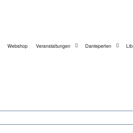
Webshop
Veranstaltungen
Danteperlen
Lib
lung in Berlin-Kreuzberg