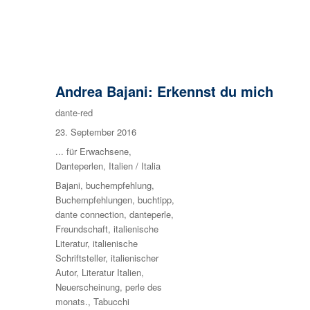
Andrea Bajani: Erkennst du mich
Autor
dante-red
Veröffentlicht
23. September 2016
am
Kategorien
... für Erwachsene
,
Danteperlen
,
Italien / Italia
Schlagwörter
Bajani
,
buchempfehlung
,
Buchempfehlungen
,
buchtipp
,
dante connection
,
danteperle
,
Freundschaft
,
italienische
Literatur
,
italienische
Schriftsteller
,
italienischer
Autor
,
Literatur Italien
,
Neuerscheinung
,
perle des
monats.
,
Tabucchi