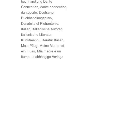
Schlagwörter
buchhandlung Dante
Connection
,
dante connection
,
danteperle
,
Deutscher
Buchhandlungspreis
,
Donatella di Pietrantonio
,
Italien
,
italienische Autoren
,
italienische Literatur
,
Kunstmann
,
Literatur Italien
,
Maja Pflug
,
Meine Mutter ist
ein Fluss
,
Mia madre è un
fiume
,
unabhängige Verlage