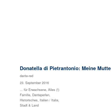
Donatella di Pietrantonio: Meine Mutter
Autor
dante-red
Veröffentlicht
23. September 2016
am
Kategorien
... für Erwachsene
,
Alles (!)
Familie
,
Danteperlen
,
Historisches
,
Italien / Italia
,
Stadt & Land