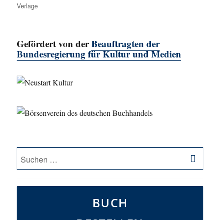
Verlage
Gefördert von der
Beauftragten der
Bundesregierung für Kultur und Medien
SU
Suche
nach:
BUCH