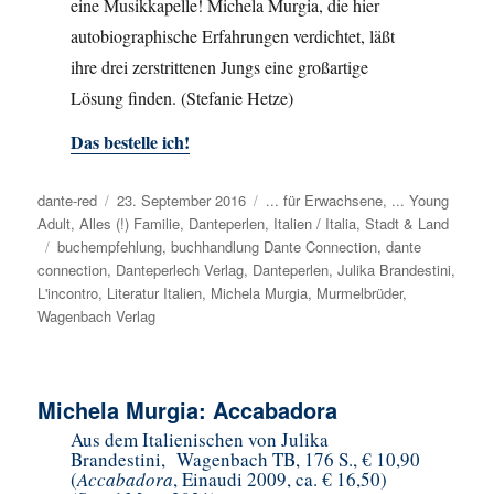
eine Musikkapelle! Michela Murgia, die hier
autobiographische Erfahrungen verdichtet, läßt
ihre drei zerstrittenen Jungs eine großartige
Lösung finden. (Stefanie Hetze)
Das bestelle ich!
Autor
dante-red
Veröffentlicht
23. September 2016
Kategorien
... für Erwachsene
,
... Young
Adult
,
Alles (!) Familie
am
,
Danteperlen
,
Italien / Italia
,
Stadt & Land
Schlagwörter
buchempfehlung
,
buchhandlung Dante Connection
,
dante
connection
,
Danteperlech Verlag
,
Danteperlen
,
Julika Brandestini
,
L'incontro
,
Literatur Italien
,
Michela Murgia
,
Murmelbrüder
,
Wagenbach Verlag
Michela Murgia: Accabadora
Aus dem Italienischen von Julika
Brandestini, Wagenbach TB, 176 S., € 10,90
(
Accabadora
, Einaudi 2009, ca. € 16,50)