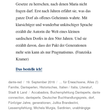
Gesetze zu herrschen, nach denen Maria nicht
fragen darf. Erst nach Jahren erfährt sie, was das
ganze Dorf als offenes Geheimnis wahrte. Mit
klarsichtiger und wunderbar unkitschiger Sprache
erzählt die Autorin die Welt eines kleinen
sardischen Dorfes in den 50er Jahren. Und sie
erzählt davon, dass der Pakt der Generationen
mehr sein kann als nur Pragmatismus. (Franziska
Kramer)
Das bestelle ich!
Autor
dante-red
Veröffentlicht
19. September 2016
Kategorien
... für Erwachsene
,
Alles (!)
Familie
,
Danteperlen
am
,
Historisches
,
Italien / Italia
,
Literatur!
,
Stadt & Land
Schlagwörter
Accabadora
,
Buchempfehlung Danteperle
,
dante
connection
,
danteperle
,
Deutscher Buchhandlungspreis
,
dorf
,
Fünfziger Jahre
,
generationen
,
Julika Brandestini
,
Leseempfehlung
,
Michela Murgia
,
Sardinien
,
unabhängige