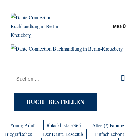
MENÜ
Dante Connection Buchhandlung in
Berlin-Kreuzberg
SU
Suche
nach:
BUCH BESTELLEN
... Young Adult
#blackhistory365
Alles (!) Familie
Biografisches
Der Dante-Leseclub
Einfach schön!