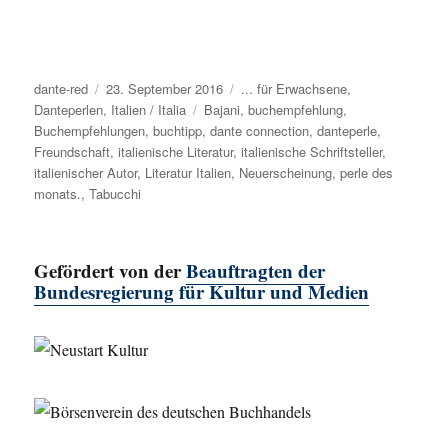
Autor
dante-red
Veröffentlicht
23. September 2016
Kategorien
... für Erwachsene
,
Danteperlen
,
am
Italien / Italia
Schlagwörter
Bajani
,
buchempfehlung
,
Buchempfehlungen
,
buchtipp
,
dante connection
,
danteperle
,
Freundschaft
,
italienische Literatur
,
italienische Schriftsteller
,
italienischer Autor
,
Literatur Italien
,
Neuerscheinung
,
perle des
monats.
,
Tabucchi
Gefördert von der
Beauftragten der
Bundesregierung für Kultur und Medien