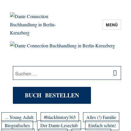
MENÜ
Dante Connection Buchhandlung in
Berlin-Kreuzberg
SU
Suche
nach:
BUCH BESTELLEN
... Young Adult
#blackhistory365
Alles (!) Familie
Biografisches
Der Dante-Leseclub
Einfach schön!