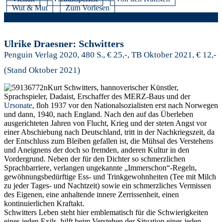
Wut & Mut
Zum Vorlesen
Ulrike Draesner: Schwitters
Penguin Verlag 2020, 480 S., € 25,-, TB Oktober 2021, € 12,-
(Stand Oktober 2021)
Kurt Schwitters, hannoverischer Künstler,
Sprachspieler, Dadaist, Erschaffer des MERZ-Baus und der
Ursonate
, floh 1937 vor den Nationalsozialisten erst nach Norwegen
und dann, 1940, nach England. Nach den auf das Überleben
ausgerichteten Jahren von Flucht, Krieg und der steten Angst vor
einer Abschiebung nach Deutschland, tritt in der Nachkriegszeit, da
der Entschluss zum Bleiben gefallen ist, die Mühsal des Verstehens
und Aneignens der doch so fremden, anderen Kultur in den
Vordergrund. Neben der für den Dichter so schmerzlichen
Sprachbarriere, verlangen ungekannte „Immerschon“-Regeln,
gewöhnungsbedürftige Ess- und Trinkgewohnheiten (Tee mit Milch
zu jeder Tages- und Nachtzeit) sowie ein schmerzliches Vermissen
des Eigenen, eine anhaltende innere Zerrissenheit, einen
kontinuierlichen Kraftakt.
Schwitters Leben steht hier emblematisch für die Schwierigkeiten
eines jeden Exils, hilft beim Verstehen der Situation eines jeden