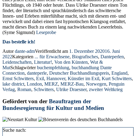
Flüchtlings, ob 1940 oder heute. Dass Ulrike Draesner einen Ton
findet, der literarisch und sprachkünstlerisch das schwittersche
Innen- und Erleben miterfühlbar macht, sich mit diesem ent- und
verwickelt und dabei einen fast hypnotischen Klangsog entfaltet,
macht dieses Buch zu einem lang nachwirkenden Leseerlebnis.
(Syme Sigmund)
Leseprobe
Das bestelle ich!
Autor
dante-adm
Veröffentlicht am
1. Dezember 2020
16. Juni
2022
Kategorien
... für Erwachsene
,
Biografisches
,
Danteperlen
,
Leidenschaften
,
Literatur!
,
Von den Künsten
,
Wut &
Mut
Schlagwörter
buchempfehlung
,
buchhandlung Dante
Connection
,
danteperle
,
Deutscher Buchhandlungspreis
,
England
,
Ernst Schwitters
,
Exil
,
Hannover
,
Künstler im Exil
,
Kurt Schwitters
,
lake district
,
London
,
MERZ
,
MERZ-Bau
,
Norwegen
,
Penguin
Verlag
,
Roman
,
Schwitters
,
Ulrike Draesner
,
zweiter Weltkrieg
Gefördert von der
Beauftragten der
Bundesregierung für Kultur und Medien
Suche nach: