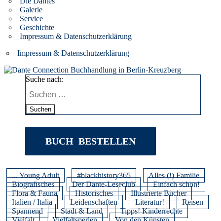
Die Dantes
Galerie
Service
Geschichte
Impressum & Datenschutzerklärung
Impressum & Datenschutzerklärung
Suche nach:
Suchen
BUCH BESTELLEN
... Young Adult
#blackhistory365
Alles (!) Familie
Biografisches
Der Dante-Leseclub
Einfach schön!
Flora & Fauna
Historisches
Illustrierte Bücher
Italien / Italia
Leidenschaften
Literatur!
Reisen
Spannend
Stadt & Land
Tipps! Kinderrechte
Vielfalt
Vielfaltsperlen
Von den Künsten