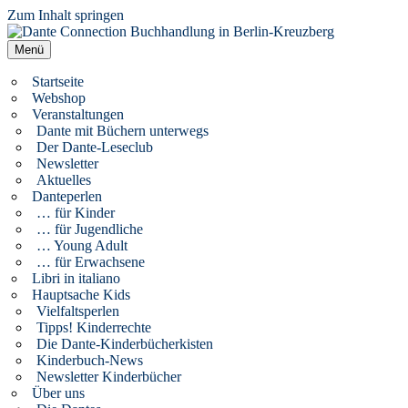
Zum Inhalt springen
Dante Connection Buchhandlung in Berlin-Kreuzberg
Literatur aus Italien und anderen Kulturen
Menü
Startseite
Webshop
Veranstaltungen
Dante mit Büchern unterwegs
Der Dante-Leseclub
Newsletter
Aktuelles
Danteperlen
… für Kinder
… für Jugendliche
… Young Adult
… für Erwachsene
Libri in italiano
Hauptsache Kids
Vielfaltsperlen
Tipps! Kinderrechte
Die Dante-Kinderbücherkisten
Kinderbuch-News
Newsletter Kinderbücher
Über uns