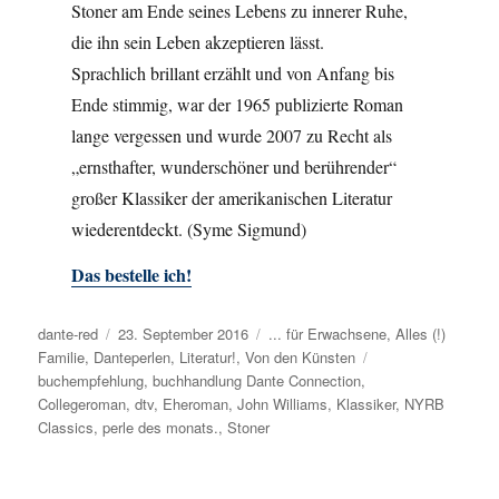
Stoner am Ende seines Lebens zu innerer Ruhe,
die ihn sein Leben akzeptieren lässt.
Sprachlich brillant erzählt und von Anfang bis
Ende stimmig, war der 1965 publizierte Roman
lange vergessen und wurde 2007 zu Recht als
„ernsthafter, wunderschöner und berührender“
großer Klassiker der amerikanischen Literatur
wiederentdeckt. (Syme Sigmund)
Das bestelle ich!
Autor
dante-red
Veröffentlicht
23. September 2016
Kategorien
... für Erwachsene
,
Alles (!)
Familie
,
Danteperlen
am
,
Literatur!
,
Von den Künsten
Schlagwörter
buchempfehlung
,
buchhandlung Dante Connection
,
Collegeroman
,
dtv
,
Eheroman
,
John Williams
,
Klassiker
,
NYRB
Classics
,
perle des monats.
,
Stoner