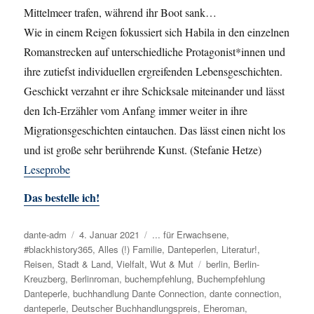
Mittelmeer trafen, während ihr Boot sank…
Wie in einem Reigen fokussiert sich Habila in den einzelnen
Romanstrecken auf unterschiedliche Protagonist*innen und
ihre zutiefst individuellen ergreifenden Lebensgeschichten.
Geschickt verzahnt er ihre Schicksale miteinander und lässt
den Ich-Erzähler vom Anfang immer weiter in ihre
Migrationsgeschichten eintauchen. Das lässt einen nicht los
und ist große sehr berührende Kunst. (Stefanie Hetze)
Leseprobe
Das bestelle ich!
Autor
dante-adm
Veröffentlicht
4. Januar 2021
Kategorien
... für Erwachsene
,
#blackhistory365
am
,
Alles (!) Familie
,
Danteperlen
,
Literatur!
,
Reisen
,
Stadt & Land
,
Vielfalt
,
Wut & Mut
Schlagwörter
berlin
,
Berlin-
Kreuzberg
,
Berlinroman
,
buchempfehlung
,
Buchempfehlung
Danteperle
,
buchhandlung Dante Connection
,
dante connection
,
danteperle
,
Deutscher Buchhandlungspreis
,
Eheroman
,