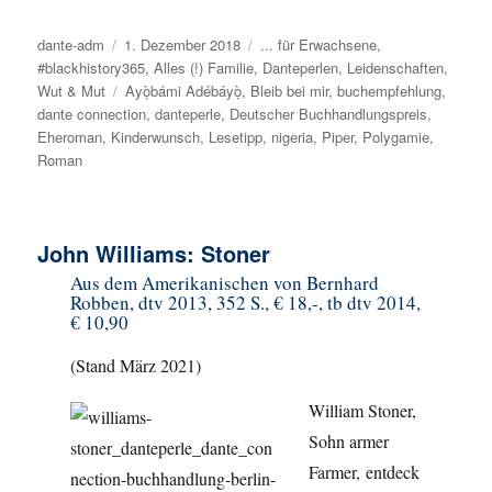
Autor
dante-adm
Veröffentlicht
1. Dezember 2018
Kategorien
... für Erwachsene
,
#blackhistory365
am
,
Alles (!) Familie
,
Danteperlen
,
Leidenschaften
,
Wut & Mut
Schlagwörter
Ayọ̀bámi Adébáyọ̀
,
Bleib bei mir
,
buchempfehlung
,
dante connection
,
danteperle
,
Deutscher Buchhandlungspreis
,
Eheroman
,
Kinderwunsch
,
Lesetipp
,
nigeria
,
Piper
,
Polygamie
,
Roman
John Williams: Stoner
Aus dem Amerikanischen von Bernhard
Robben, dtv 2013, 352 S., € 18,-, tb dtv 2014,
€ 10,90
(Stand März 2021)
William Stoner,
Sohn armer
Farmer, entdeck