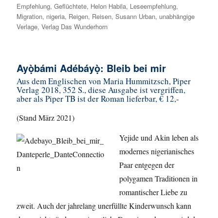
Empfehlung
,
Geflüchtete
,
Helon Habila
,
Leseempfehlung
,
Migration
,
nigeria
,
Reigen
,
Reisen
,
Susann Urban
,
unabhängige
Verlage
,
Verlag Das Wunderhorn
Ayọ̀bámi Adébáyọ̀: Bleib bei mir
Aus dem Englischen von Maria Hummitzsch, Piper
Verlag 2018, 352 S., diese Ausgabe ist vergriffen,
aber als Piper TB ist der Roman lieferbar, € 12,-
(Stand März 2021)
Yejide und Akin leben als
modernes nigerianisches
Paar entgegen der
polygamen Traditionen in
romantischer Liebe zu
zweit. Auch der jahrelang unerfüllte Kinderwunsch kann