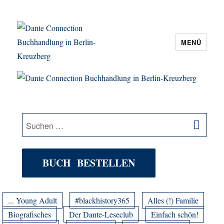
MENÜ
Dante Connection Buchhandlung in
Berlin-Kreuzberg
SU
Suche
nach:
BUCH BESTELLEN
... Young Adult
#blackhistory365
Alles (!) Familie
Biografisches
Der Dante-Leseclub
Einfach schön!