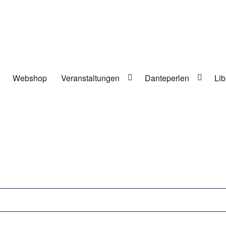
Webshop
Veranstaltungen
Danteperlen
Lib
lung in Berlin-Kreuzberg