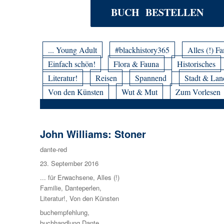
BUCH BESTELLEN
... Young Adult
#blackhistory365
Alles (!) Fa
Einfach schön!
Flora & Fauna
Historisches
Literatur!
Reisen
Spannend
Stadt & Lan
Von den Künsten
Wut & Mut
Zum Vorlesen
John Williams: Stoner
Autor
dante-red
Veröffentlicht
23. September 2016
am
Kategorien
... für Erwachsene
,
Alles (!)
Familie
,
Danteperlen
,
Literatur!
,
Von den Künsten
Schlagwörter
buchempfehlung
,
buchhandlung Dante