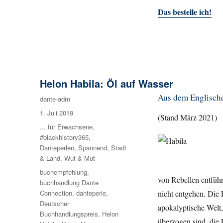
Das bestelle ich!
Helon Habila: Öl auf Wasser
Aus dem Englische
Autor
dante-adm
Veröffentlicht
1. Juli 2019
(Stand März 2021)
am
Kategorien
... für Erwachsene
,
#blackhistory365
,
Danteperlen
,
Spannend
,
Stadt
& Land
,
Wut & Mut
Schlagwörter
buchempfehlung
,
von Rebellen entführ
buchhandlung Dante
nicht entgehen. Die R
Connection
,
danteperle
,
Deutscher
apokalyptische Welt
Buchhandlungspreis
,
Helon
überzogen sind, die 