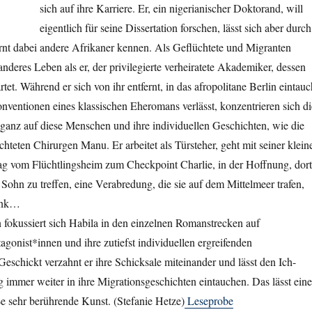
sich auf ihre Karriere. Er, ein nigerianischer Doktorand, will
eigentlich für seine Dissertation forschen, lässt sich aber durch
ernt dabei andere Afrikaner kennen. Als Geflüchtete und Migranten
 anderes Leben als er, der privilegierte verheiratete Akademiker, dessen
tet. Während er sich von ihr entfernt, in das afropolitane Berlin eintauc
ventionen eines klassischen Eheromans verlässt, konzentrieren sich di
ganz auf diese Menschen und ihre individuellen Geschichten, wie die
chteten Chirurgen Manu. Er arbeitet als Türsteher, geht mit seiner klein
ag vom Flüchtlingsheim zum Checkpoint Charlie, in der Hoffnung, dort
 Sohn zu treffen, eine Verabredung, die sie auf dem Mittelmeer trafen,
ank…
fokussiert sich Habila in den einzelnen Romanstrecken auf
agonist*innen und ihre zutiefst individuellen ergreifenden
eschickt verzahnt er ihre Schicksale miteinander und lässt den Ich-
immer weiter in ihre Migrationsgeschichten eintauchen. Das lässt ein
oße sehr berührende Kunst. (Stefanie Hetze)
Leseprobe