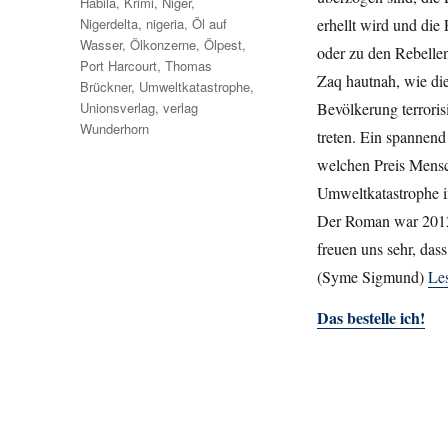
Habila
,
Krimi
,
Niger
,
erhellt wird und die
Nigerdelta
,
nigeria
,
Öl auf
Wasser
,
Ölkonzerne
,
Ölpest
,
oder zu den Rebelle
Port Harcourt
,
Thomas
Zaq hautnah, wie die
Brückner
,
Umweltkatastrophe
,
Bevölkerung terrori
Unionsverlag
,
verlag
Wunderhorn
treten. Ein spannend
welchen Preis Mensc
Umweltkatastrophe i
Der Roman war 2012 
freuen uns sehr, da
(Syme Sigmund)
Le
Das bestelle ich!