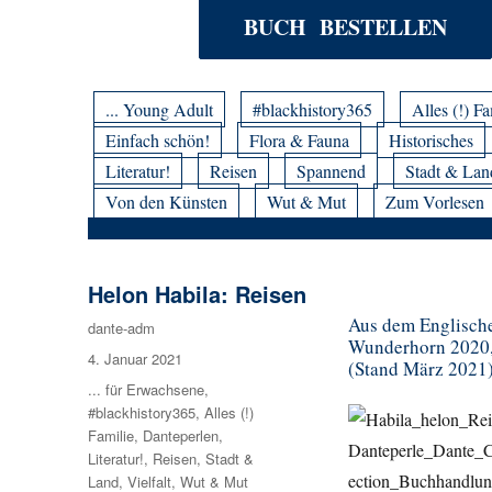
BUCH BESTELLEN
... Young Adult
#blackhistory365
Alles (!) Fa
Einfach schön!
Flora & Fauna
Historisches
Literatur!
Reisen
Spannend
Stadt & Lan
Von den Künsten
Wut & Mut
Zum Vorlesen
Helon Habila: Reisen
Aus dem Englische
Autor
dante-adm
Wunderhorn 2020, 
Veröffentlicht
4. Januar 2021
(Stand März 2021
am
Kategorien
... für Erwachsene
,
#blackhistory365
,
Alles (!)
Familie
,
Danteperlen
,
Literatur!
,
Reisen
,
Stadt &
Land
,
Vielfalt
,
Wut & Mut