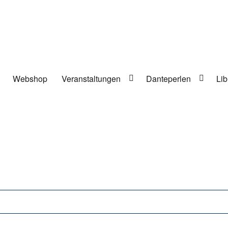
Webshop
Veranstaltungen
Danteperlen
Lib
lung in Berlin-Kreuzberg