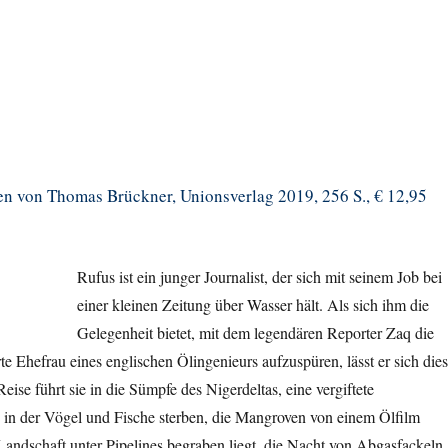
n von Thomas Brückner, Unionsverlag 2019, 256 S., € 12,95
Rufus ist ein junger Journalist, der sich mit seinem Job bei
einer kleinen Zeitung über Wasser hält. Als sich ihm die
Gelegenheit bietet, mit dem legendären Reporter Zaq die
te Ehefrau eines englischen Ölingenieurs aufzuspüren, lässt er sich die
eise führt sie in die Sümpfe des Nigerdeltas, eine vergiftete
, in der Vögel und Fische sterben, die Mangroven von einem Ölfilm
Landschaft unter Pipelines begraben liegt, die Nacht von Abgasfackeln