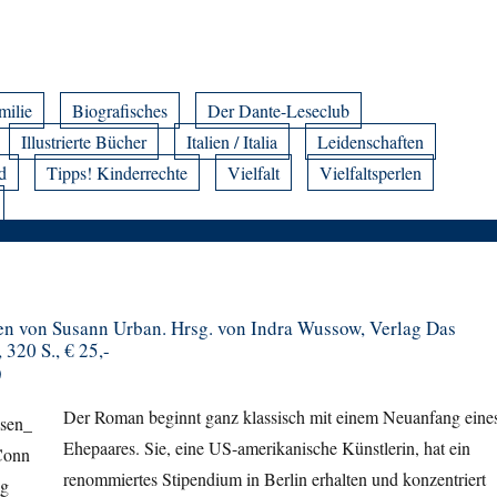
milie
Biografisches
Der Dante-Leseclub
Illustrierte Bücher
Italien / Italia
Leidenschaften
d
Tipps! Kinderrechte
Vielfalt
Vielfaltsperlen
n von Susann Urban. Hrsg. von Indra Wussow, Verlag Das
320 S., € 25,-
)
Der Roman beginnt ganz klassisch mit einem Neuanfang eine
Ehepaares. Sie, eine US-amerikanische Künstlerin, hat ein
renommiertes Stipendium in Berlin erhalten und konzentriert