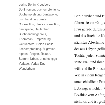
Schlagwörter
berlin
,
Berlin-Kreuzberg
,
Berlinroman
,
buchempfehlung
,
Buchempfehlung Danteperle
,
Berlin treiben und l
buchhandlung Dante
führen sie ein völlig
Connection
,
dante connection
,
Frau gerade durchstar
danteperle
,
Deutscher
Buchhandlungspreis
,
und das Buch die Kon
Eheroman
,
Empfehlung
,
nächsten Abschnitte 
Geflüchtete
,
Helon Habila
,
des aus Libyen geflü
Leseempfehlung
,
Migration
,
nigeria
,
Reigen
,
Reisen
,
Tochter jeden Sonnt
Susann Urban
,
unabhängige
seine Frau und ihren
Verlage
,
Verlag Das
während ihr Boot s
Wunderhorn
Wie in einem Reigen 
unterschiedliche Prot
Lebensgeschichten. G
Erzähler vom Anfang 
nicht los und ist gr