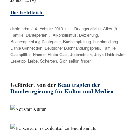
Das bestelle ich!
Autor
dante-adm
Veröffentlicht
4. Februar 2019
Kategorien
… für Jugendliche
,
Alles (!)
Familie
,
Danteperlen
am
Schlagwörter
Alkoholismus
,
Beziehung
,
Buchempfehlung Danteperle
,
Buchempfelung
,
buchhandlung
Dante Connection
,
Deutscher Buchhandlungspreis
,
Familie
,
Glassplitter
,
Hanser
,
Hinter Glas
,
Jugendbuch
,
Julya Rabinowich
,
Lesetipp
,
Liebe
,
Scherben
,
Sich selbst finden
Gefördert von der
Beauftragten der
Bundesregierung für Kultur und Medien