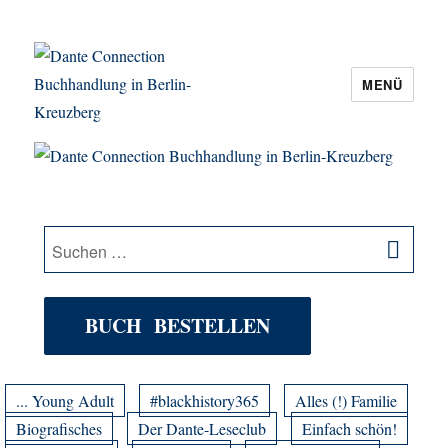
MENÜ
Dante Connection Buchhandlung in
Berlin-Kreuzberg
SU
Suche
nach:
BUCH BESTELLEN
... Young Adult
#blackhistory365
Alles (!) Familie
Biografisches
Der Dante-Leseclub
Einfach schön!