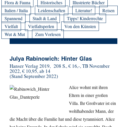
Flora & Fauna
Historisches
Illustrierte Bücher
Italien / Italia
Leidenschaften
Literatur!
Reisen
Spannend
Stadt & Land
Tipps! Kinderrechte
Vielfalt
Vielfaltsperlen
Von den Künsten
Wut & Mut
Zum Vorlesen
Julya Rabinowich: Hinter Glas
Hanser Verlag 2019, 208 S., € 16,-, TB November
2022, € 10,95, ab 14
(Stand September 2022)
Alice wohnt mit ihren
Eltern in einer großen
Villa. Ihr Großvater ist ein
wohlhabender Mann, der
die Macht über die Familie hat und diese tyrannisiert. Alice
hat keine Freunde. In der Schule wird sie gemobbt. Doch