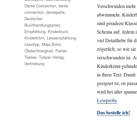
Dante Connection
,
dante
Verschwinden mehr a
connection
,
danteperle
,
abwimmeln.
Kinderba
Deutscher
sind geradezu Klassi
Buchhandlungspreis
,
Empfehlung
,
Kinderbuch
,
Schema auf.
Jedem i
Kinderkrimi
,
Leseempfehlung
,
viel Detailliebe für 
Lesetipp
,
Maja Bohn
,
zögerlich, so wie sie
Obdachlosigkeit
,
Parole
Teetee
,
Tulipan Verlag
,
verschwunden ist.
An
Vertreibung
Kinderkrimi gefunde
in ihren Text. Damit
ge
eignet ist, en pas
wird bei aller spann
Leseprobe
Das bestelle ich!