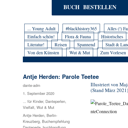
BUCH BESTELLEN
... Young Adult
#blackhistory365
Alles (!) Fa
Einfach schön!
Flora & Fauna
Historisches
Literatur!
Reisen
Spannend
Stadt & Lan
Von den Künsten
Wut & Mut
Zum Vorlesen
Antje Herden: Parole Teetee
Illustriert von Ma
Autor
dante-adm
(Stand März 2021
Veröffentlicht
1. September 2020
am
Kategorien
... für Kinder
,
Danteperlen
,
Vielfalt
,
Wut & Mut
Schlagwörter
Antje Herden
,
Berlin-
Kreuzberg
,
Buchempfehlung
Danteperle
,
buchhandlung