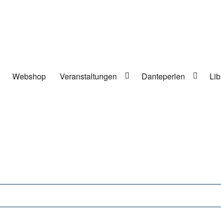
Webshop
Veranstaltungen
Danteperlen
Lib
lung in Berlin-Kreuzberg