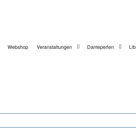
Webshop
Veranstaltungen
Danteperlen
Lib
lung in Berlin-Kreuzberg