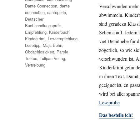
Dante Connection
,
dante
Verschwinden mehr a
connection
,
danteperle
,
abwimmeln.
Kinderba
Deutscher
sind geradezu Klassi
Buchhandlungspreis
,
Empfehlung
,
Kinderbuch
,
Schema auf.
Jedem i
Kinderkrimi
,
Leseempfehlung
,
viel Detailliebe für 
Lesetipp
,
Maja Bohn
,
zögerlich, so wie sie
Obdachlosigkeit
,
Parole
Teetee
,
Tulipan Verlag
,
verschwunden ist.
An
Vertreibung
Kinderkrimi gefunde
in ihren Text. Damit
ge
eignet ist, en pas
wird bei aller spann
Leseprobe
Das bestelle ich!