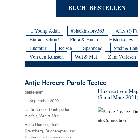
BUCH BESTELLEN
... Young Adult
#blackhistory365
Alles (!) Fa
Einfach schön!
Flora & Fauna
Historisches
Literatur!
Reisen
Spannend
Stadt & Lan
Von den Künsten
Wut & Mut
Zum Vorlesen
Antje Herden: Parole Teetee
Illustriert von Ma
Autor
dante-adm
(Stand März 2021
Veröffentlicht
1. September 2020
am
Kategorien
... für Kinder
,
Danteperlen
,
Vielfalt
,
Wut & Mut
Schlagwörter
Antje Herden
,
Berlin-
Kreuzberg
,
Buchempfehlung
Danteperle
,
buchhandlung