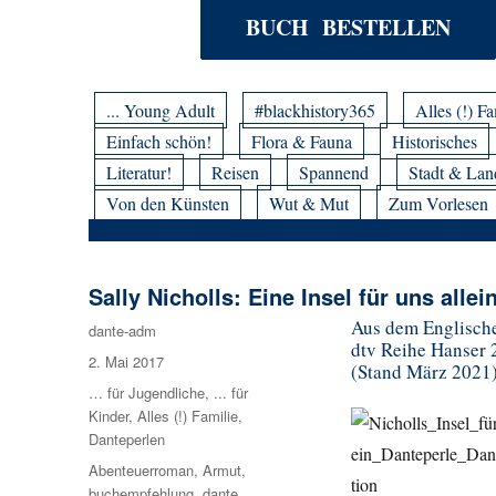
BUCH BESTELLEN
... Young Adult
#blackhistory365
Alles (!) Fa
Einfach schön!
Flora & Fauna
Historisches
Literatur!
Reisen
Spannend
Stadt & Lan
Von den Künsten
Wut & Mut
Zum Vorlesen
Sally Nicholls: Eine Insel für uns allei
Aus dem Englische
Autor
dante-adm
dtv Reihe Hanser 2
Veröffentlicht
2. Mai 2017
(Stand März 2021
am
Kategorien
… für Jugendliche
,
... für
Kinder
,
Alles (!) Familie
,
Danteperlen
Schlagwörter
Abenteuerroman
,
Armut
,
buchempfehlung
,
dante