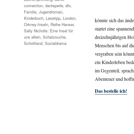
connection
,
danteperle
,
dtv
,
Familie
,
Jugendroman
,
Kinderbuch
,
Lesetipp
,
London
,
könnte sich das ände
Orkney-Inseln
,
Reihe Hanser
,
startet eine spannen
Sally Nicholls: Eine Insel für
dreizehnjährigen Hol
uns allein
,
Schatzsuche
,
Schottland
,
Sozialdrama
Menschen bis auf di
vergraben sein könnt
ein Kinderleben bed
im Gegenteil, sprach
Abenteuer und hoff
Das bestelle ich!