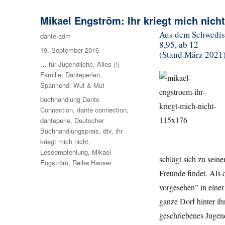
Mikael Engström: Ihr kriegt mich nicht
Aus dem Schwedisc
Autor
dante-adm
8,95, ab 12
Veröffentlicht
19. September 2016
(Stand März 2021
am
Kategorien
… für Jugendliche
,
Alles (!)
Familie
,
Danteperlen
,
Spannend
,
Wut & Mut
Schlagwörter
buchhandlung Dante
Connection
,
dante connection
,
danteperle
,
Deutscher
Buchhandlungspreis
,
dtv
,
ihr
kriegt mich nicht
,
Leseempfehlung
,
Mikael
schlägt sich zu sei
Engström
,
Reihe Hanser
Freunde findet. Als 
vorgesehen” in eine
ganze Dorf hinter ih
geschriebenes Jugen