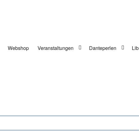
Webshop
Veranstaltungen
Danteperlen
Lib
lung in Berlin-Kreuzberg