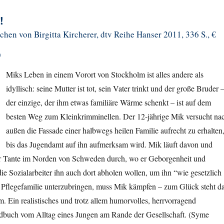
!
hen von Birgitta Kircherer, dtv Reihe Hanser 2011, 336 S., €
)
Miks Leben in einem Vorort von Stockholm ist alles andere als
idyllisch: seine Mutter ist tot, sein Vater trinkt und der große Bruder 
der einzige, der ihm etwas familiäre Wärme schenkt – ist auf dem
besten Weg zum Kleinkrimminellen. Der 12-jährige Mik versucht na
außen die Fassade einer halbwegs heilen Familie aufrecht zu erhalten
bis das Jugendamt auf ihn aufmerksam wird. Mik läuft davon und
ner Tante im Norden von Schweden durch, wo er Geborgenheit und
die Sozialarbeiter ihn auch dort abholen wollen, um ihn “wie gesetzlich
r Pflegefamilie unterzubringen, muss Mik kämpfen – zum Glück steht d
m. Ein realistisches und trotz allem humorvolles, herrvorragend
dbuch vom Alltag eines Jungen am Rande der Gesellschaft. (Syme