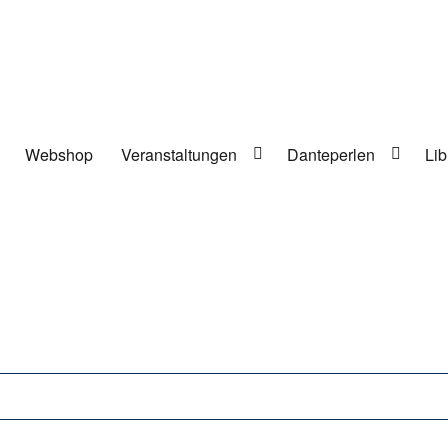
Webshop
Veranstaltungen
Danteperlen
Lib
lung in Berlin-Kreuzberg