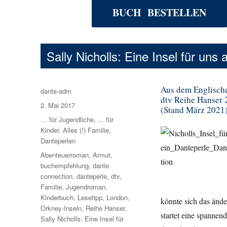
BUCH BESTELLEN
Sally Nicholls: Eine Insel für uns a
Aus dem Englische
Autor
dante-adm
dtv Reihe Hanser 2
Veröffentlicht
2. Mai 2017
(Stand März 2021
am
Kategorien
… für Jugendliche
,
... für
Kinder
,
Alles (!) Familie
,
Danteperlen
Schlagwörter
Abenteuerroman
,
Armut
,
buchempfehlung
,
dante
connection
,
danteperle
,
dtv
,
Familie
,
Jugendroman
,
Kinderbuch
,
Lesetipp
,
London
,
könnte sich das ände
Orkney-Inseln
,
Reihe Hanser
,
startet eine spannen
Sally Nicholls: Eine Insel für