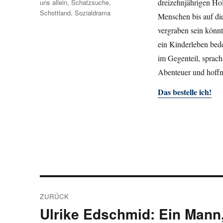
dreizehnjährigen Hol
uns allein
,
Schatzsuche
,
Schottland
,
Sozialdrama
Menschen bis auf di
vergraben sein könnt
ein Kinderleben bed
im Gegenteil, sprach
Abenteuer und hoff
Das bestelle ich!
Beitragsnavigation
ZURÜCK
Ulrike Edschmid: Ein Mann, 
Vorheriger