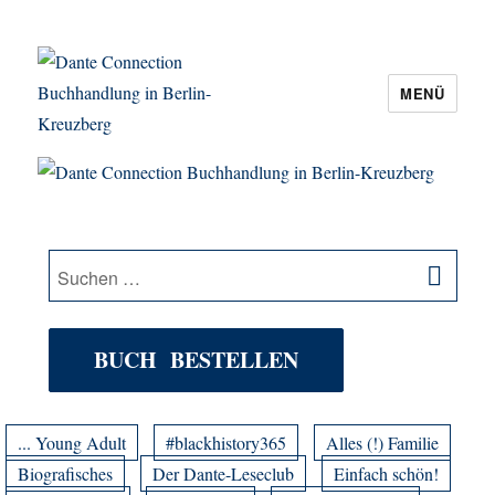
MENÜ
Dante Connection Buchhandlung in
Berlin-Kreuzberg
SU
Suche
nach:
BUCH BESTELLEN
... Young Adult
#blackhistory365
Alles (!) Familie
Biografisches
Der Dante-Leseclub
Einfach schön!