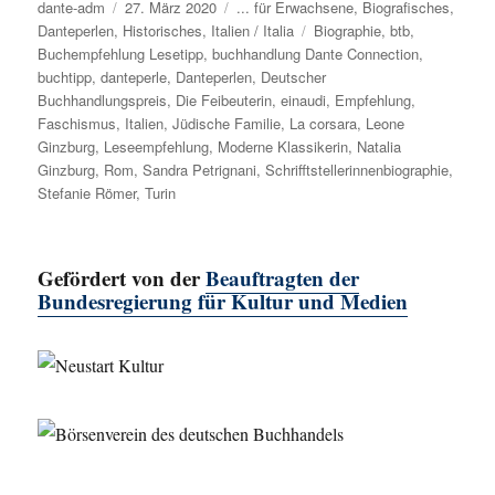
Autor
dante-adm
Veröffentlicht
27. März 2020
Kategorien
... für Erwachsene
,
Biografisches
,
Danteperlen
,
Historisches
am
,
Italien / Italia
Schlagwörter
Biographie
,
btb
,
Buchempfehlung Lesetipp
,
buchhandlung Dante Connection
,
buchtipp
,
danteperle
,
Danteperlen
,
Deutscher
Buchhandlungspreis
,
Die Feibeuterin
,
einaudi
,
Empfehlung
,
Faschismus
,
Italien
,
Jüdische Familie
,
La corsara
,
Leone
Ginzburg
,
Leseempfehlung
,
Moderne Klassikerin
,
Natalia
Ginzburg
,
Rom
,
Sandra Petrignani
,
Schrifftstellerinnenbiographie
,
Stefanie Römer
,
Turin
Gefördert von der
Beauftragten der
Bundesregierung für Kultur und Medien