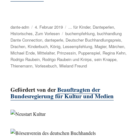
Autor
dante-adm
Veröffentlicht
4. Februar 2019
Kategorien
... für Kinder
,
Danteperlen
,
Historisches
,
am
Zum Vorlesen
Schlagwörter
buchempfehlung
,
buchhandlung
Dante Connection
,
danteperle
,
Deutscher Buchhandlungspreis
,
Drachen
,
Kinderbuch
,
König
,
Leseempfehlung
,
Magier
,
Märchen
,
Michael Ende
,
Mittelalter
,
Prinzessin
,
Puppenspiel
,
Regina Kehn
,
Rodrigo Raubein
,
Rodrigo Raubein und Knirps
,
sein Knappe
,
Thienemann
,
Vorlesebuch
,
Wieland Freund
Gefördert von der
Beauftragten der
Bundesregierung für Kultur und Medien