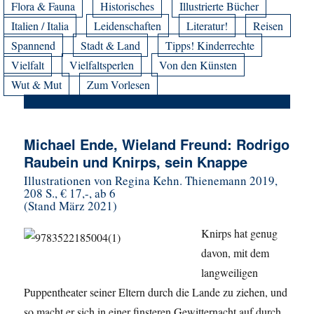
Flora & Fauna
Historisches
Illustrierte Bücher
Italien / Italia
Leidenschaften
Literatur!
Reisen
Spannend
Stadt & Land
Tipps! Kinderrechte
Vielfalt
Vielfaltsperlen
Von den Künsten
Wut & Mut
Zum Vorlesen
Michael Ende, Wieland Freund: Rodrigo
Raubein und Knirps, sein Knappe
Illustrationen von Regina Kehn. Thienemann 2019,
208 S., € 17,-, ab 6
(Stand März 2021)
Knirps hat genug
davon, mit dem
langweiligen
Puppentheater seiner Eltern durch die Lande zu ziehen, und
so macht er sich in einer finsteren Gewitternacht auf durch