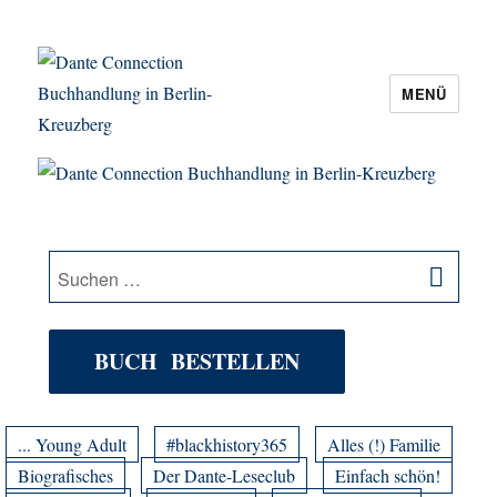
MENÜ
Dante Connection Buchhandlung in
Berlin-Kreuzberg
SU
Suche
nach:
BUCH BESTELLEN
... Young Adult
#blackhistory365
Alles (!) Familie
Biografisches
Der Dante-Leseclub
Einfach schön!