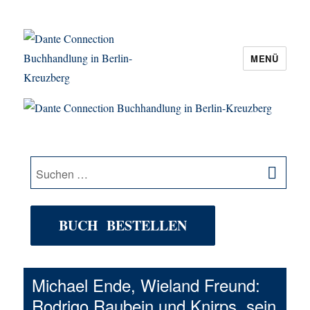
MENÜ
Dante Connection Buchhandlung in
Berlin-Kreuzberg
SU
Suche
nach:
BUCH BESTELLEN
Michael Ende, Wieland Freund:
Rodrigo Raubein und Knirps, sein