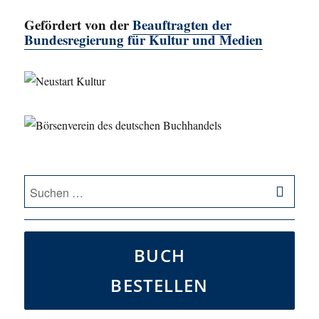
Gefördert von der
Beauftragten der
Bundesregierung für Kultur und Medien
SU
Suche
nach:
BUCH
BESTELLEN