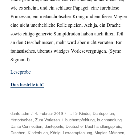
wie es scheint, und ein schlauer Papagei, eine furchtlose
Prinzessin, ein melancholischer König und ein fieser Magier
eine nicht unerhebliche Rolle spielen. Ach ja, ein Drache
sowie einige genervte Sumpfdruden haben auch ihren Teil
an den Geschehnissen, mehr wird aber nicht verraten! Ein
fantastisches, überaus witziges Vorlesevergnügen. (Syme
Sigmund)
Leseprobe
Das bestelle ich!
Autor
dante-adm
Veröffentlicht
4. Februar 2019
Kategorien
... für Kinder
,
Danteperlen
,
Historisches
,
am
Zum Vorlesen
Schlagwörter
buchempfehlung
,
buchhandlung
Dante Connection
,
danteperle
,
Deutscher Buchhandlungspreis
,
Drachen
,
Kinderbuch
,
König
,
Leseempfehlung
,
Magier
,
Märchen
,