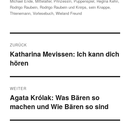
Michael Ende
,
Mittelalter
,
Prinzessin
,
Puppenspiel
,
Regina Kehn
,
Rodrigo Raubein
,
Rodrigo Raubein und Knirps
,
sein Knappe
,
Thienemann
,
Vorlesebuch
,
Wieland Freund
Beitragsnavigation
ZURÜCK
Katharina Mevissen: Ich kann dich
Vorheriger
hören
Beitrag:
WEITER
Agata Królak: Was Bären so
Nächster
machen und Wie Bären so sind
Beitrag: