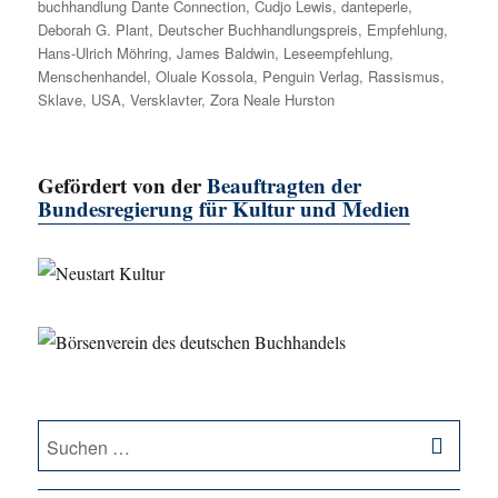
buchhandlung Dante Connection
,
Cudjo Lewis
,
danteperle
,
Deborah G. Plant
,
Deutscher Buchhandlungspreis
,
Empfehlung
,
Hans-Ulrich Möhring
,
James Baldwin
,
Leseempfehlung
,
Menschenhandel
,
Oluale Kossola
,
Penguin Verlag
,
Rassismus
,
Sklave
,
USA
,
Versklavter
,
Zora Neale Hurston
Gefördert von der
Beauftragten der
Bundesregierung für Kultur und Medien
SU
Suche
nach: