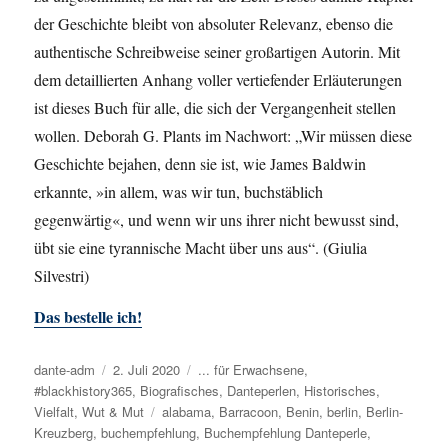
der Geschichte bleibt von absoluter Relevanz, ebenso die
authentische Schreibweise seiner großartigen Autorin. Mit
dem detaillierten Anhang voller vertiefender Erläuterungen
ist dieses Buch für alle, die sich der Vergangenheit stellen
wollen. Deborah G. Plants im Nachwort: „Wir müssen diese
Geschichte bejahen, denn sie ist, wie James Baldwin
erkannte, »in allem, was wir tun, buchstäblich
gegenwärtig«, und wenn wir uns ihrer nicht bewusst sind,
übt sie eine tyrannische Macht über uns aus“. (Giulia
Silvestri)
Das bestelle ich!
Autor
dante-adm
Veröffentlicht
2. Juli 2020
Kategorien
... für Erwachsene
,
#blackhistory365
am
,
Biografisches
,
Danteperlen
,
Historisches
,
Vielfalt
,
Wut & Mut
Schlagwörter
alabama
,
Barracoon
,
Benin
,
berlin
,
Berlin-
Kreuzberg
,
buchempfehlung
,
Buchempfehlung Danteperle
,