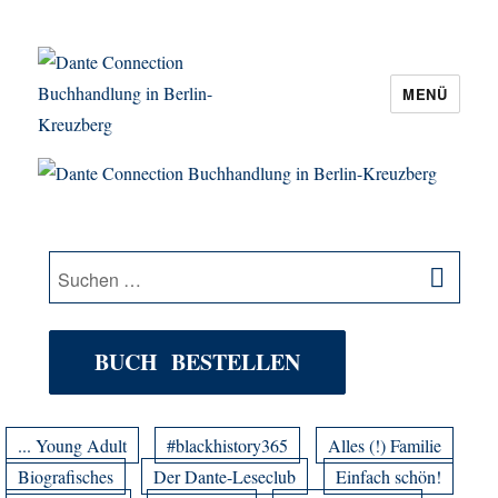
MENÜ
Dante Connection Buchhandlung in
Berlin-Kreuzberg
SU
Suche
nach:
BUCH BESTELLEN
... Young Adult
#blackhistory365
Alles (!) Familie
Biografisches
Der Dante-Leseclub
Einfach schön!