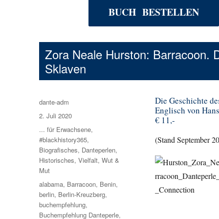
BUCH BESTELLEN
Zora Neale Hurston: Barracoon. D
Sklaven
Die Geschichte de
Autor
dante-adm
Englisch von Hans
Veröffentlicht
2. Juli 2020
€ 11,-
am
Kategorien
... für Erwachsene
,
(Stand September 2
#blackhistory365
,
Biografisches
,
Danteperlen
,
Historisches
,
Vielfalt
,
Wut &
Mut
Schlagwörter
alabama
,
Barracoon
,
Benin
,
berlin
,
Berlin-Kreuzberg
,
buchempfehlung
,
Buchempfehlung Danteperle
,