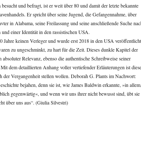
besucht und befragt, ist er weit über 80 und damit der letzte bekannte
lavenhandels.
Er spricht über seine Jugend, die Gefangennahme, über
lavter in Alabama, seine Freilassung und seine anschließende Suche nac
und einer Identität in den rassistischen USA.
0 Jahre keinen Verleger und wurde erst 2018 in den USA veröffentlicht
aren zu ungeschminkt, zu hart für die Zeit. Dieses dunkle Kapitel der
n absoluter Relevanz, ebenso die authentische Schreibweise seiner
 Mit dem detaillierten Anhang voller vertiefender Erläuterungen ist dies
ich der Vergangenheit stellen wollen. Deborah G. Plants im Nachwort:
schichte bejahen, denn sie ist, wie James Baldwin erkannte, »in allem
blich gegenwärtig«, und wenn wir uns ihrer nicht bewusst sind, übt sie
t über uns aus“. (Giulia Silvestri)