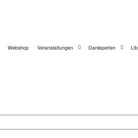
Webshop
Veranstaltungen
Danteperlen
Lib
lung in Berlin-Kreuzberg