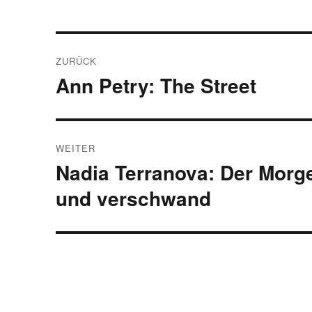
Beitragsnavigation
ZURÜCK
Ann Petry: The Street
Vorheriger
Beitrag:
WEITER
Nadia Terranova: Der Morg
Nächster
Beitrag:
und verschwand