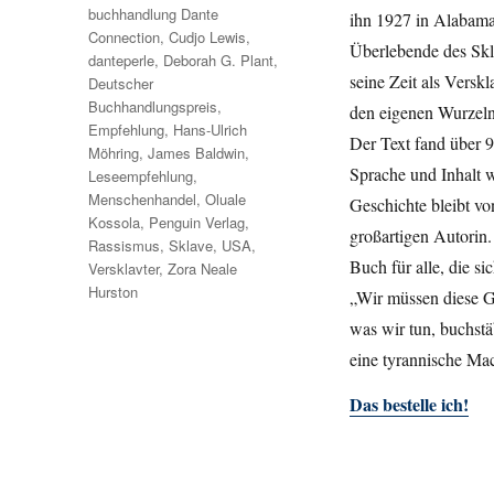
buchhandlung Dante
ihn 1927 in Alabama 
Connection
,
Cudjo Lewis
,
Überlebende des Sk
danteperle
,
Deborah G. Plant
,
seine Zeit als Versk
Deutscher
Buchhandlungspreis
,
den eigenen Wurzeln 
Empfehlung
,
Hans-Ulrich
Der Text fand über 9
Möhring
,
James Baldwin
,
Sprache und Inhalt w
Leseempfehlung
,
Menschenhandel
,
Oluale
Geschichte bleibt vo
Kossola
,
Penguin Verlag
,
großartigen Autorin.
Rassismus
,
Sklave
,
USA
,
Buch für alle, die s
Versklavter
,
Zora Neale
Hurston
„Wir müssen diese Ge
was wir tun, buchstä
eine tyrannische Mach
Das bestelle ich!