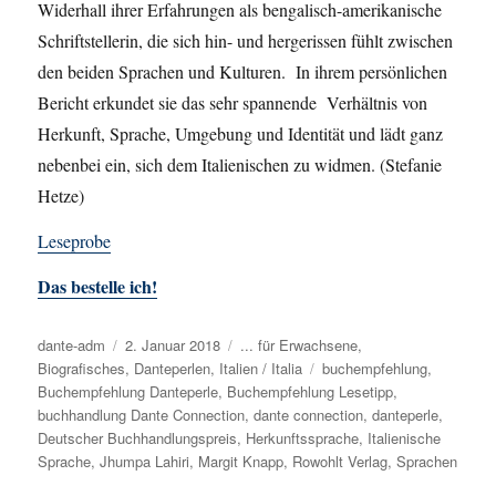
Widerhall ihrer Erfahrungen als bengalisch-amerikanische
Schriftstellerin, die sich hin- und hergerissen fühlt zwischen
den beiden Sprachen und Kulturen. In ihrem persönlichen
Bericht erkundet sie das sehr spannende Verhältnis von
Herkunft, Sprache, Umgebung und Identität und lädt ganz
nebenbei ein, sich dem Italienischen zu widmen. (Stefanie
Hetze)
Leseprobe
Das bestelle ich!
Autor
dante-adm
Veröffentlicht
2. Januar 2018
Kategorien
... für Erwachsene
,
Biografisches
am
,
Danteperlen
,
Italien / Italia
Schlagwörter
buchempfehlung
,
Buchempfehlung Danteperle
,
Buchempfehlung Lesetipp
,
buchhandlung Dante Connection
,
dante connection
,
danteperle
,
Deutscher Buchhandlungspreis
,
Herkunftssprache
,
Italienische
Sprache
,
Jhumpa Lahiri
,
Margit Knapp
,
Rowohlt Verlag
,
Sprachen