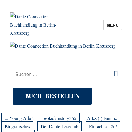
MENÜ
Dante Connection Buchhandlung in
Berlin-Kreuzberg
SU
Suche
nach:
BUCH BESTELLEN
... Young Adult
#blackhistory365
Alles (!) Familie
Biografisches
Der Dante-Leseclub
Einfach schön!