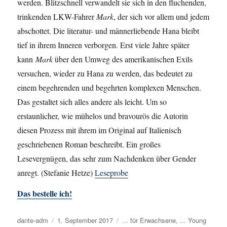
werden. Blitzschnell verwandelt sie sich in den fluchenden,
trinkenden LKW-Fahrer
Mark
, der sich vor allem und jedem
abschottet. Die literatur- und männerliebende Hana bleibt
tief in ihrem Inneren verborgen. Erst viele Jahre später
kann
Mark
über den Umweg des amerikanischen Exils
versuchen, wieder zu Hana zu werden, das bedeutet zu
einem begehrenden und begehrten komplexen Menschen.
Das gestaltet sich alles andere als leicht. Um so
erstaunlicher, wie mühelos und bravourös die Autorin
diesen Prozess mit ihrem im Original auf Italienisch
geschriebenen Roman beschreibt. Ein großes
Lesevergnügen, das sehr zum Nachdenken über Gender
anregt. (Stefanie Hetze)
Leseprobe
Das bestelle ich!
Autor
dante-adm
Veröffentlicht
1. September 2017
Kategorien
... für Erwachsene
,
... Young