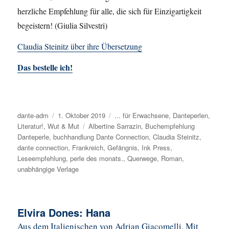
herzliche Empfehlung für alle, die sich für Einzigartigkeit
begeistern! (Giulia Silvestri)
Claudia Steinitz über ihre Übersetzung
Das bestelle ich!
Autor
dante-adm
Veröffentlicht
1. Oktober 2019
Kategorien
... für Erwachsene
,
Danteperlen
,
Literatur!
,
Wut & Mut
am
Schlagwörter
Albertine Sarrazin
,
Buchempfehlung
Danteperle
,
buchhandlung Dante Connection
,
Claudia Steinitz
,
dante connection
,
Frankreich
,
Gefängnis
,
Ink Press
,
Leseempfehlung
,
perle des monats.
,
Querwege
,
Roman
,
unabhängige Verlage
Elvira Dones: Hana
Aus dem Italienischen von Adrian Giacomelli. Mit