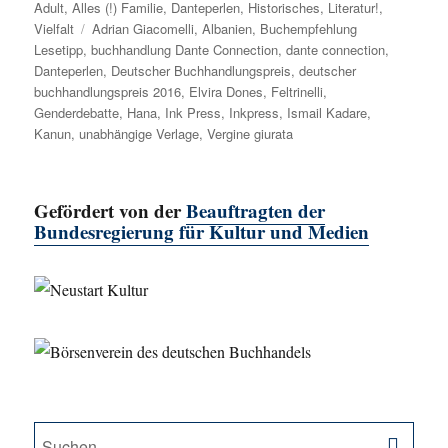
Adult
,
Alles (!) Familie
am
,
Danteperlen
,
Historisches
,
Literatur!
,
Vielfalt
Schlagwörter
Adrian Giacomelli
,
Albanien
,
Buchempfehlung
Lesetipp
,
buchhandlung Dante Connection
,
dante connection
,
Danteperlen
,
Deutscher Buchhandlungspreis
,
deutscher
buchhandlungspreis 2016
,
Elvira Dones
,
Feltrinelli
,
Genderdebatte
,
Hana
,
Ink Press
,
Inkpress
,
Ismail Kadare
,
Kanun
,
unabhängige Verlage
,
Vergine giurata
Gefördert von der
Beauftragten der
Bundesregierung für Kultur und Medien
SU
Suche