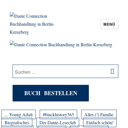
MENÜ
Dante Connection Buchhandlung in
Berlin-Kreuzberg
SU
Suche
nach:
BUCH BESTELLEN
... Young Adult
#blackhistory365
Alles (!) Familie
Biografisches
Der Dante-Leseclub
Einfach schön!