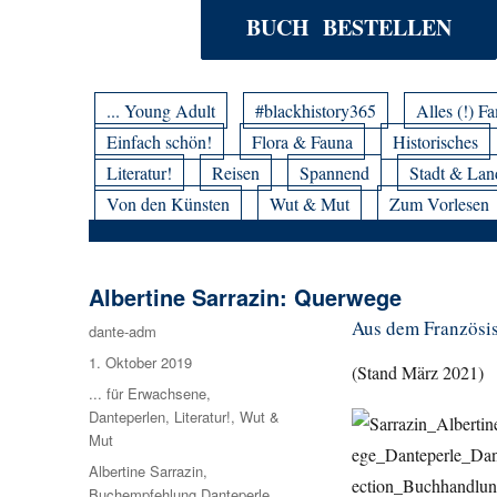
BUCH BESTELLEN
... Young Adult
#blackhistory365
Alles (!) Fa
Einfach schön!
Flora & Fauna
Historisches
Literatur!
Reisen
Spannend
Stadt & Lan
Von den Künsten
Wut & Mut
Zum Vorlesen
Albertine Sarrazin: Querwege
Aus dem Französisc
Autor
dante-adm
Veröffentlicht
1. Oktober 2019
(Stand März 2021)
am
Kategorien
... für Erwachsene
,
Danteperlen
,
Literatur!
,
Wut &
Mut
Schlagwörter
Albertine Sarrazin
,
Buchempfehlung Danteperle
,