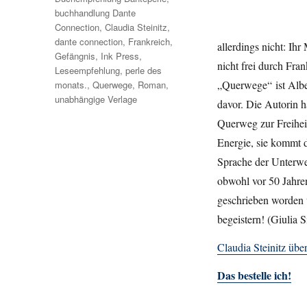
buchhandlung Dante
Connection
,
Claudia Steinitz
,
dante connection
,
Frankreich
,
allerdings nicht: Ihr
Gefängnis
,
Ink Press
,
nicht frei durch Fra
Leseempfehlung
,
perle des
„Querwege“ ist Alber
monats.
,
Querwege
,
Roman
,
unabhängige Verlage
davor. Die Autorin h
Querweg zur Freiheit,
Energie, sie kommt 
Sprache der Unterwelt
obwohl vor 50 Jahren
geschrieben worden w
begeistern! (Giulia Si
Claudia Steinitz übe
Das bestelle ich!