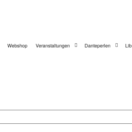
Webshop
Veranstaltungen
Danteperlen
Lib
lung in Berlin-Kreuzberg