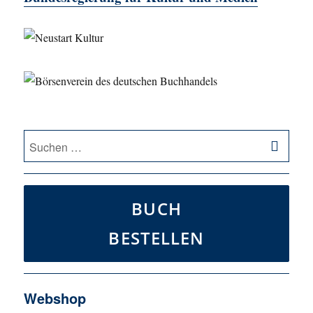
SU
Suche
nach:
BUCH
BESTELLEN
Webshop