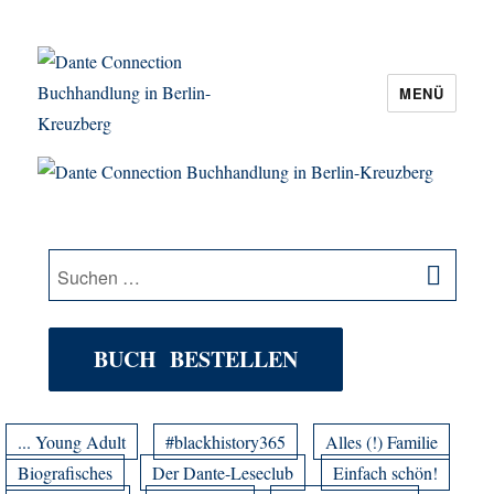
MENÜ
Dante Connection Buchhandlung in
Berlin-Kreuzberg
SU
Suche
nach:
BUCH BESTELLEN
... Young Adult
#blackhistory365
Alles (!) Familie
Biografisches
Der Dante-Leseclub
Einfach schön!