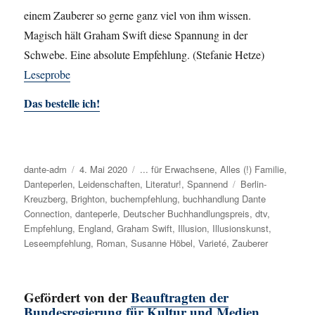
einem Zauberer so gerne ganz viel von ihm wissen.
Magisch hält Graham Swift diese Spannung in der
Schwebe. Eine absolute Empfehlung. (Stefanie Hetze)
Leseprobe
Das bestelle ich!
Autor
dante-adm
Veröffentlicht
4. Mai 2020
Kategorien
... für Erwachsene
,
Alles (!) Familie
,
Danteperlen
,
Leidenschaften
am
,
Literatur!
,
Spannend
Schlagwörter
Berlin-
Kreuzberg
,
Brighton
,
buchempfehlung
,
buchhandlung Dante
Connection
,
danteperle
,
Deutscher Buchhandlungspreis
,
dtv
,
Empfehlung
,
England
,
Graham Swift
,
Illusion
,
Illusionskunst
,
Leseempfehlung
,
Roman
,
Susanne Höbel
,
Varieté
,
Zauberer
Gefördert von der
Beauftragten der
Bundesregierung für Kultur und Medien