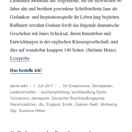
Liebenden Momente auf Augenhöhe, die die inzwischen 90
Jahre alte und berühmt gewordene Schriftstellerin Jane als
Gedanken- und Inspirationsquelle ihr Leben lang begleiten.
Raffiniert verzahnt Graham Swift das folgende dramatische
Geschehen mit Janes Schicksal, ihrem Innenleben und
Entwicklungen in der englischen Klassengesellschaft, und
dies auf wunderbar knappen 140 Seiten. (Stefanie Hetze)
Leseprobe
Das bestelle ich!
Autor
dante-adm
Veröffentlicht
1. Juli 2017
Kategorien
... für Erwachsene
,
Danteperlen
,
Leidenschaften
am
Schlagwörter
buchempfehlung
,
buchhandlung Dante
Connection
,
danteperle
,
Deutscher Buchhandlungspreis
,
Dienstmädchen
,
dtv
,
England
,
Erotik
,
Graham Swift
,
Mothering
Day
,
Susanne Höbel