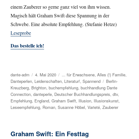
einem Zauberer so gerne ganz viel von ihm wissen.
Magisch hält Graham Swift diese Spannung in der
Schwebe. Eine absolute Empfehlung. (Stefanie Hetze)
Leseprobe
Das bestelle ich!
Autor
dante-adm
Veröffentlicht
4. Mai 2020
Kategorien
... für Erwachsene
,
Alles (!) Familie
,
Danteperlen
,
Leidenschaften
am
,
Literatur!
,
Spannend
Schlagwörter
Berlin-
Kreuzberg
,
Brighton
,
buchempfehlung
,
buchhandlung Dante
Connection
,
danteperle
,
Deutscher Buchhandlungspreis
,
dtv
,
Empfehlung
,
England
,
Graham Swift
,
Illusion
,
Illusionskunst
,
Leseempfehlung
,
Roman
,
Susanne Höbel
,
Varieté
,
Zauberer
Graham Swift: Ein Festtag