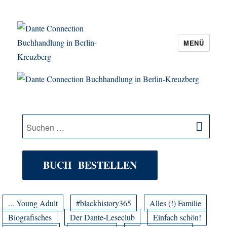
MENÜ
Dante Connection Buchhandlung in
Berlin-Kreuzberg
SU
Suche
nach:
BUCH BESTELLEN
... Young Adult
#blackhistory365
Alles (!) Familie
Biografisches
Der Dante-Leseclub
Einfach schön!