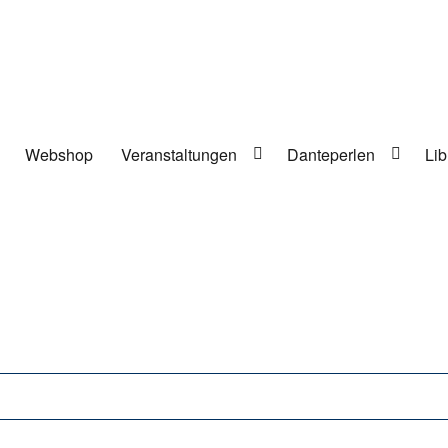
Webshop
Veranstaltungen
Danteperlen
Lib
lung in Berlin-Kreuzberg