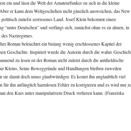
ion ein und lässt die Welt der Amateurfunker zu sich in die kleine
er er kann dem Weltgeschehen nicht gänzlich ausweichen, das New
n politisch zutiefst zerrissenes Land. Josef Klein bekommt einen
g “unter Deutschen” und verfängt sich, zunächst ohne es zu ahnen, in
t des Naziregimes.
cher Roman beleuchtet ein bislang wenig erschlossenes Kapitel der
en Geschichte. Inspiriert wurde die Autorin durch die wahre Geschich
annend zu lesen ist der Roman nicht zuletzt durch die antiheldische
ur Kleins. Seine Beweggründe und Handlungen bleiben zuweilen
n sie damit doch umso glaubwürdiger. Es kostet ihn unglaublich viel
n für ihn anfänglich harmlosen Fehler zu korrigieren und es wird nur z
 man den Kurs unter manipulativem Druck verlieren kann. (Franziska