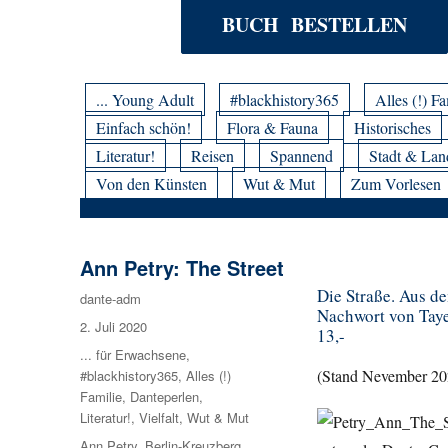
BUCH BESTELLEN
... Young Adult
#blackhistory365
Alles (!) Fa
Einfach schön!
Flora & Fauna
Historisches
Literatur!
Reisen
Spannend
Stadt & Lan
Von den Künsten
Wut & Mut
Zum Vorlesen
Ann Petry: The Street
Die Straße. Aus d
Autor
dante-adm
Nachwort von Taye
Veröffentlicht
2. Juli 2020
13,-
am
Kategorien
... für Erwachsene
,
(Stand Nevember 20
#blackhistory365
,
Alles (!)
Familie
,
Danteperlen
,
Literatur!
,
Vielfalt
,
Wut & Mut
Schlagwörter
Ann Petry
,
Berlin-Kreuzberg
,