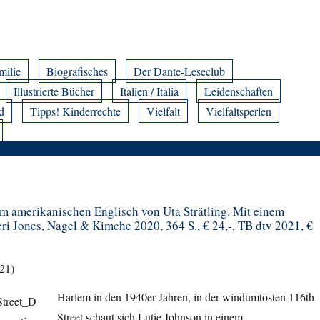
milie
Biografisches
Der Dante-Leseclub
Illustrierte Bücher
Italien / Italia
Leidenschaften
d
Tipps! Kinderrechte
Vielfalt
Vielfaltsperlen
em amerikanischen Englisch von Uta Strätling. Mit einem
ri Jones, Nagel & Kimche 2020, 364 S., € 24,-, TB dtv 2021, €
21)
Harlem in den 1940er Jahren, in der windumtosten 116th
Street schaut sich Lutie Johnson in einem