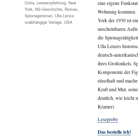
eine eigene Funkstat
Cotta
,
Leseempfehlung
,
New
York
,
NS-Geschichte
,
Roman
,
Wohnung kommen. Ab
Spionageroman
,
Ulla Lenze
,
York der 1930 ist ei
unabhängige Verlage
,
USA
unscheinbaren Auftra
die Spionagetätigkei
Ulla Lenzes historis
deutsch-amerikanisch
ihres Großonkels. Sp
Komponente der Fig
rätselhaft und mache
Kraft und Mut, seine
deutlich, wie leicht
Kramer)
Leseprobe
Das bestelle ich!