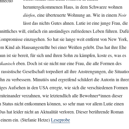
heruntergekommenen Haus, in dem Schwarze wohnen
dürfen
, eine überteuerte Wohnung an. Wie in einem
Noir
lässt das nichts Gutes ahnen. Lutie ist eine junge Frau, die
ittliches will, einfach ein anständiges zufriedenes Leben führen. Dafü
e Kompromisse einzugehen. So hat sie lange weit entfernt von New York,
 Kind als Hausangestellte bei einer Weißen gelebt. Das hat ihre Ehe
nun ist sie bereit, für sich und ihren Sohn zu kämpfen, koste es, was es
ikanisch
eben. Doch ist sie nicht nur eine Frau, die alle Formen des
 rassistische Gesellschaft torpediert all ihre Anstrengungen, die Situatio
ohn zu verbessern. Minutiös und ergreifend schildert die Autorin in ihre
siges Aufsehen in den USA erregte, wie sich die verschiedenen Formen
iteinander verzahnen, wie letztendlich alle Bewohner*innen dieser
n Status nicht entkommen können, so sehr man vor allem Lutie einen
s hat leider nicht an Aktualität verloren. Dieser berührende Roman
n einem ein. (Stefanie Hetze)
Leseprobe