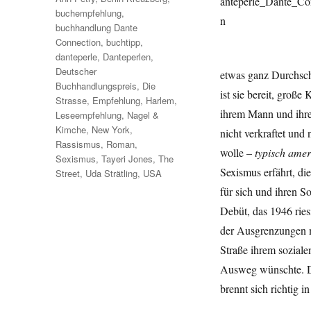
buchempfehlung
,
buchhandlung Dante
Connection
,
buchtipp
,
danteperle
,
Danteperlen
,
Deutscher
etwas ganz Durchschn
Buchhandlungspreis
,
Die
ist sie bereit, groß
Strasse
,
Empfehlung
,
Harlem
,
ihrem Mann und ihrem
Leseempfehlung
,
Nagel &
Kimche
,
New York
,
nicht verkraftet und 
Rassismus
,
Roman
,
wolle –
typisch amer
Sexismus
,
Tayeri Jones
,
The
Sexismus erfährt, die
Street
,
Uda Strätling
,
USA
für sich und ihren S
Debüt, das 1946 rie
der Ausgrenzungen m
Straße ihrem soziale
Ausweg wünschte. Da
brennt sich richtig i