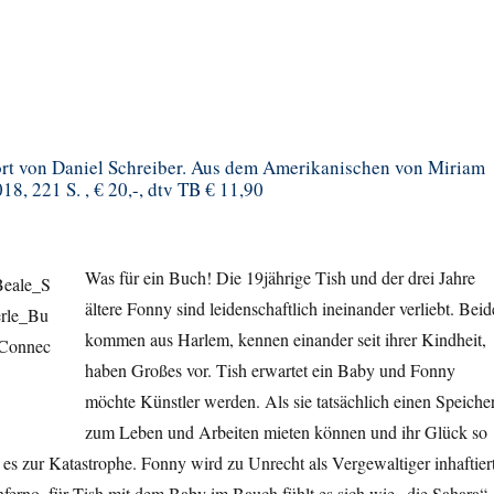
rt von Daniel Schreiber. Aus dem Amerikanischen von Miriam
8, 221 S. , € 20,-, dtv TB € 11,90
Was für ein Buch! Die 19jährige Tish und der drei Jahre
ältere Fonny sind leidenschaftlich ineinander verliebt. Beid
kommen aus Harlem, kennen einander seit ihrer Kindheit,
haben Großes vor. Tish erwartet ein Baby und Fonny
möchte Künstler werden. Als sie tatsächlich einen Speiche
zum Leben und Arbeiten mieten können und ihr Glück so
es zur Katastrophe. Fonny wird zu Unrecht als Vergewaltiger inhaftiert
Inferno, für Tish mit dem Baby im Bauch fühlt es sich wie „die Sahara“