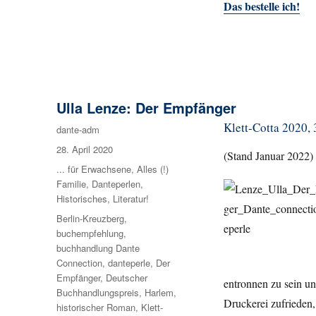
Das bestelle ich!
Ulla Lenze: Der Empfänger
Klett-Cotta 2020, 3
Autor
dante-adm
Veröffentlicht
28. April 2020
(Stand Januar 2022)
am
Kategorien
... für Erwachsene
,
Alles (!)
Familie
,
Danteperlen
,
Historisches
,
Literatur!
Schlagwörter
Berlin-Kreuzberg
,
buchempfehlung
,
buchhandlung Dante
Connection
,
danteperle
,
Der
Empfänger
,
Deutscher
entronnen zu sein und
Buchhandlungspreis
,
Harlem
,
Druckerei zufrieden,
historischer Roman
,
Klett-