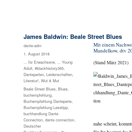
James Baldwin: Beale Street Blues
Mit einem Nachwo
Autor
dante-adm
Mandelkow, dtv 201
Veröffentlicht
1. August 2018
am
Kategorien
... für Erwachsene
,
... Young
(Stand März 2021)
Adult
,
#blackhistory365
,
Danteperlen
,
Leidenschaften
,
Literatur!
,
Wut & Mut
Schlagwörter
Beale Street Blues
,
Blues
,
buchempfehlung
,
Buchempfehlung Danteperle
,
Buchempfehlung Lesetipp
,
buchhandlung Dante
Connection
,
dante connection
,
nahe scheint, kommt 
Deutscher
für ihn beginnt das 