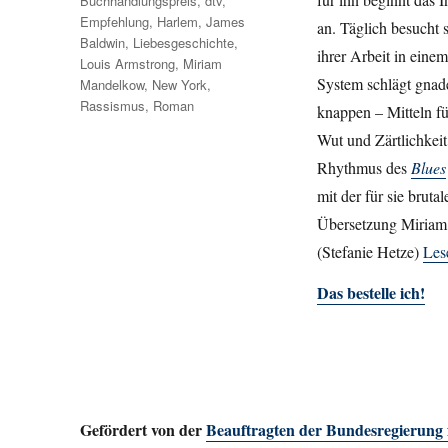
Buchhandlungspreis
,
dtv
,
Empfehlung
,
Harlem
,
James
an. Täglich besucht 
Baldwin
,
Liebesgeschichte
,
ihrer Arbeit in ein
Louis Armstrong
,
Miriam
System schlägt gnade
Mandelkow
,
New York
,
Rassismus
,
Roman
knappen – Mitteln f
Wut und Zärtlichkeit
Rhythmus des
Blues
mit der für sie brut
Übersetzung Miriam 
(Stefanie Hetze)
Les
Das bestelle ich!
Gefördert von der
Beauftragten der Bundesregierung