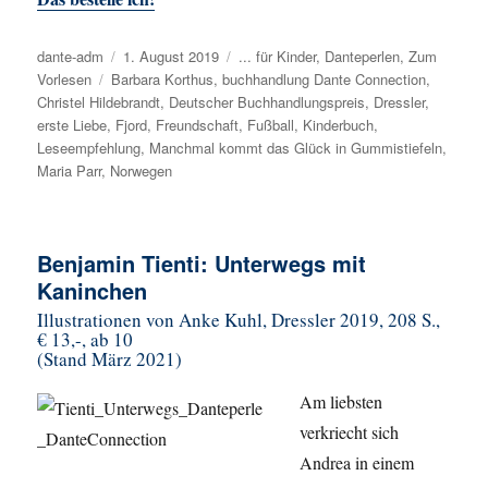
Autor
dante-adm
Veröffentlicht
1. August 2019
Kategorien
... für Kinder
,
Danteperlen
,
Zum
Vorlesen
Schlagwörter
Barbara Korthus
am
,
buchhandlung Dante Connection
,
Christel Hildebrandt
,
Deutscher Buchhandlungspreis
,
Dressler
,
erste Liebe
,
Fjord
,
Freundschaft
,
Fußball
,
Kinderbuch
,
Leseempfehlung
,
Manchmal kommt das Glück in Gummistiefeln
,
Maria Parr
,
Norwegen
Benjamin Tienti: Unterwegs mit
Kaninchen
Illustrationen von Anke Kuhl, Dressler 2019, 208 S.,
€ 13,-, ab 10
(Stand März 2021)
Am liebsten
verkriecht sich
Andrea in einem