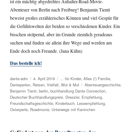
ist ein mächtig abgedrehtes Anhalter-Road-Movie-
Abenteuer von Berlin nach Freiburg! Benjamin
Tienti
beweist großes erzählerisches Können und viel Gespür für
die Gefühlswelten der beiden so verschiedenen Kinder. Ein
bisschen stolpernd, aber im Grunde ziemlich geradeaus
suchen und finden sie allein ihre Wege und werden am
Ende doch noch Freunde.
(Jana Kühn)
Das bestelle ich!
Autor
dante-adm
Veröffentlicht
4. April 2019
Kategorien
... für Kinder
,
Alles (!) Familie
,
Danteperlen
,
Reisen
am
,
Vielfalt
,
Wut & Mut
Schlagwörter
Abenteuergeschichte
,
Benjamin Tienti
,
berlin
,
buchhandlung Dante Connection
,
Deutscher Buchhandlungspreis
,
Dressler
,
Empfehlung
,
Freundschaftsgeschichte
,
Kinderbuch
,
Leseempfehlung
,
Osterperle
,
Roadmovie
,
Unterwegs mit Kaninchen