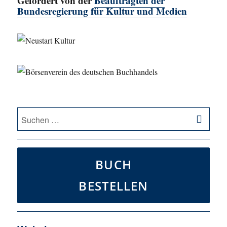
Gefördert von der
Beauftragten der
Bundesregierung für Kultur und Medien
SU
Suche
nach:
BUCH
BESTELLEN