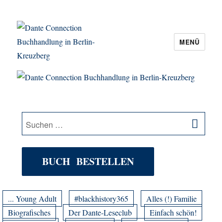
MENÜ
Dante Connection Buchhandlung in
Berlin-Kreuzberg
SU
Suche
nach:
BUCH BESTELLEN
... Young Adult
#blackhistory365
Alles (!) Familie
Biografisches
Der Dante-Leseclub
Einfach schön!