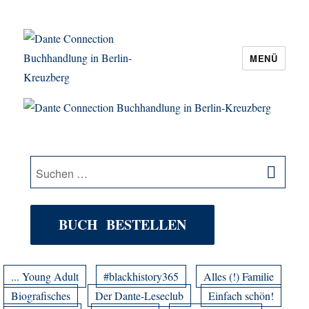
MENÜ
Dante Connection Buchhandlung in
Berlin-Kreuzberg
SU
Suche
nach:
BUCH BESTELLEN
... Young Adult
#blackhistory365
Alles (!) Familie
Biografisches
Der Dante-Leseclub
Einfach schön!