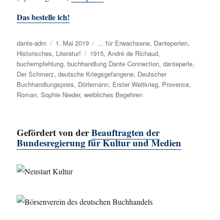
Das bestelle ich!
Autor
dante-adm
Veröffentlicht
1. Mai 2019
Kategorien
... für Erwachsene
,
Danteperlen
,
Historisches
,
am
Literatur!
Schlagwörter
1915
,
André de Richaud
,
buchempfehlung
,
buchhandlung Dante Connection
,
danteperle
,
Der Schmerz
,
deutsche Kriegsgefangene
,
Deutscher
Buchhandlungspreis
,
Dörlemann
,
Erster Weltkrieg
,
Provence
,
Roman
,
Sophie Nieder
,
weibliches Begehren
Gefördert von der
Beauftragten der
Bundesregierung für Kultur und Medien