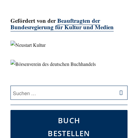
Gefördert von der
Beauftragten der
Bundesregierung für Kultur und Medien
SU
Suche
nach:
BUCH
BESTELLEN