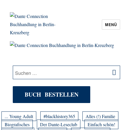
MENÜ
Dante Connection Buchhandlung in
Berlin-Kreuzberg
SU
Suche
nach:
BUCH BESTELLEN
... Young Adult
#blackhistory365
Alles (!) Familie
Biografisches
Der Dante-Leseclub
Einfach schön!