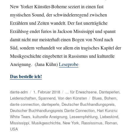
New Yorker Künstler-Boheme seziert in einen fast
mystischen Sound, der schwindelerregend zwischen
Erzählern und Zeiten wandelt. Der fast unerträgliche
Erzählsog endet furios in Jackson Mississippi und spannt
damit nicht nur meisterhaft einen Bogen von Nord nach
Süd, sondern verhandelt vor allem ein tragisches Kapitel der
Musikgeschichte eingebettet in Rassismus und kulturelle
Aneignung. (Jana Kühn)
Leseprobe
Das bestelle ich!
Autor
dante-adm
Veröffentlicht
1. Februar 2018
Kategorien
... für Erwachsene
,
Danteperlen
,
Leidenschaften
am
,
Spannend
,
Von den Künsten
Schlagwörter
Blues
,
Bohem
,
dante connection
,
danteperle
,
Deutscher Buchhandlungspreis
,
Deutscher Buchhandlungspreis Dante Connection
,
Hari Kunzru:
White Tears
,
kulturelle Aneignung
,
Leseempfehlung
,
Liebeskind
,
Mississippi
,
Musikgeschichte
,
New York
,
Rassissmus
,
Roman
,
USA