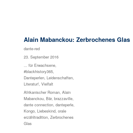
Alain Mabanckou: Zerbrochenes Glas
Autor
dante-red
Veröffentlicht
23. September 2016
am
Kategorien
... für Erwachsene
,
#blackhistory365
,
Danteperlen
,
Leidenschaften
,
Literatur!
,
Vielfalt
Schlagwörter
Afrikanischer Roman
,
Alain
Mabanckou
,
Bär
,
brazzaville
,
dante connection
,
danteperle
,
Kongo
,
Liebeskind
,
orale
erzähltradition
,
Zerbrochenes
Glas