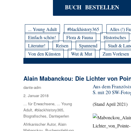
BUCH BESTELLEN
... Young Adult
#blackhistory365
Alles (!) Fa
Einfach schön!
Flora & Fauna
Historisches
Literatur!
Reisen
Spannend
Stadt & Lan
Von den Künsten
Wut & Mut
Zum Vorlesen
Alain Mabanckou: Die Lichter von Poin
Aus dem Französis
Autor
dante-adm
S. mit 20 SW-Fotog
Veröffentlicht
2. Januar 2018
am
Kategorien
... für Erwachsene
,
... Young
(Stand April 2021)
Adult
,
#blackhistory365
,
Biografisches
,
Danteperlen
Schlagwörter
Afrikanischer Autor
,
Alain
Mabanckou
,
Buchempfehlung