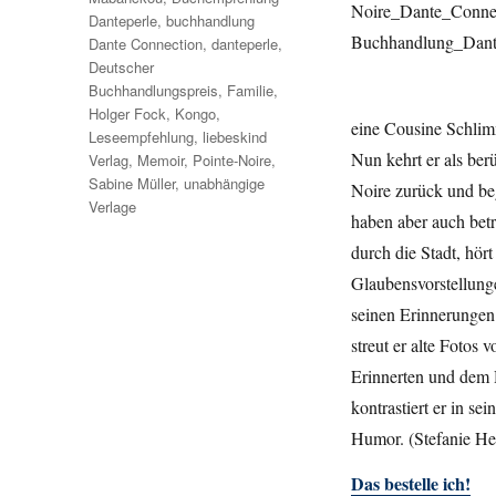
Danteperle
,
buchhandlung
Dante Connection
,
danteperle
,
Deutscher
Buchhandlungspreis
,
Familie
,
Holger Fock
,
Kongo
,
eine Cousine Schlimm
Leseempfehlung
,
liebeskind
Nun kehrt er als ber
Verlag
,
Memoir
,
Pointe-Noire
,
Sabine Müller
,
unabhängige
Noire zurück und beg
Verlage
haben aber auch betr
durch die Stadt, hör
Glaubensvorstellunge
seinen Erinnerungen 
streut er alte Fotos
Erinnerten und dem H
kontrastiert er in s
Humor. (Stefanie He
Das bestelle ich!