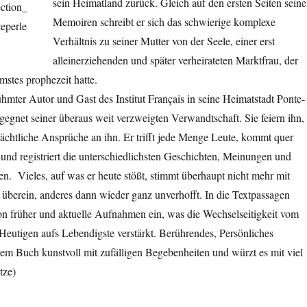
sein Heimatland zurück. Gleich auf den ersten Seiten seine
Memoiren schreibt er sich das schwierige komplexe
Verhältnis zu seiner Mutter von der Seele, einer erst
alleinerziehenden und später verheirateten Marktfrau, der
stes prophezeit hatte.
ühmter Autor und Gast des Institut Français in seine Heimatstadt Ponte-
egnet seiner überaus weit verzweigten Verwandtschaft. Sie feiern ihn,
ächtliche Ansprüche an ihn. Er trifft jede Menge Leute, kommt quer
t und registriert die unterschiedlichsten Geschichten, Meinungen und
n. Vieles, auf was er heute stößt, stimmt überhaupt nicht mehr mit
überein, anderes dann wieder ganz unverhofft. In die Textpassagen
 von früher und aktuelle Aufnahmen ein, was die Wechselseitigkeit vom
eutigen aufs Lebendigste verstärkt. Berührendes, Persönliches
einem Buch kunstvoll mit zufälligen Begebenheiten und würzt es mit viel
tze)