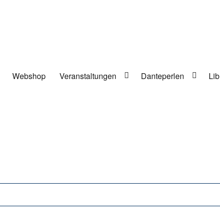
Webshop
Veranstaltungen
Danteperlen
Lib
lung in Berlin-Kreuzberg