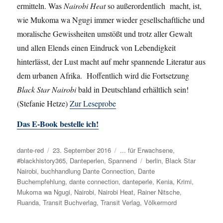
ermitteln. Was
Nairobi Heat
so außerordentlich macht, ist,
wie Mukoma wa Ngugi immer wieder gesellschaftliche und
moralische Gewissheiten umstößt und trotz aller Gewalt
und allen Elends einen Eindruck von Lebendigkeit
hinterlässt, der Lust macht auf mehr spannende Literatur aus
dem urbanen Afrika. Hoffentlich wird die Fortsetzung
Black Star Nairobi
bald in Deutschland erhältlich sein!
(Stefanie Hetze)
Zur Leseprobe
Das E-Book bestelle ich!
Autor
dante-red
Veröffentlicht
23. September 2016
Kategorien
... für Erwachsene
,
#blackhistory365
am
,
Danteperlen
,
Spannend
Schlagwörter
berlin
,
Black Star
Nairobi
,
buchhandlung Dante Connection
,
Dante
Buchempfehlung
,
dante connection
,
danteperle
,
Kenia
,
Krimi
,
Mukoma wa Ngugi
,
Nairobi
,
Nairobi Heat
,
Rainer Nitsche
,
Ruanda
,
Transit Buchverlag
,
Transit Verlag
,
Völkermord