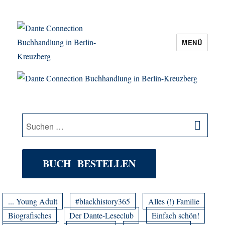
MENÜ
Dante Connection Buchhandlung in
Berlin-Kreuzberg
SU
Suche
nach:
BUCH BESTELLEN
... Young Adult
#blackhistory365
Alles (!) Familie
Biografisches
Der Dante-Leseclub
Einfach schön!