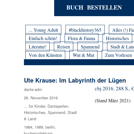
BUCH BESTELLEN
... Young Adult
#blackhistory365
Alles (!) Fa
Einfach schön!
Flora & Fauna
Historisches
Literatur!
Reisen
Spannend
Stadt & Lan
Von den Künsten
Wut & Mut
Zum Vorlesen
Ute Krause: Im Labyrinth der Lügen
cbj 2016, 288 S., 
Autor
dante-adm
Veröffentlicht
26. November 2016
(Stand März 2021)
am
Kategorien
... für Kinder
,
Danteperlen
,
Historisches
,
Spannend
,
Stadt
& Land
Schlagwörter
1984
,
1989
,
berlin
,
buchempfehlung
,