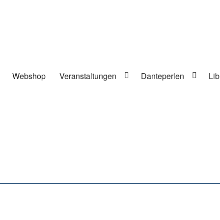
Webshop
Veranstaltungen
Danteperlen
Lib
lung in Berlin-Kreuzberg