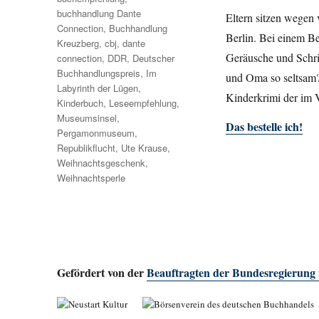
buchhandlung Dante
Eltern sitzen wegen 
Connection
,
Buchhandlung
Berlin. Bei einem B
Kreuzberg
,
cbj
,
dante
Geräusche und Schri
connection
,
DDR
,
Deutscher
Buchhandlungspreis
,
Im
und Oma so seltsam?
Labyrinth der Lügen
,
Kinderkrimi der im V
Kinderbuch
,
Leseempfehlung
,
Museumsinsel
,
Das bestelle ich!
Pergamonmuseum
,
Republikflucht
,
Ute Krause
,
Weihnachtsgeschenk
,
Weihnachtsperle
Gefördert von der
Beauftragten der Bundesregierung