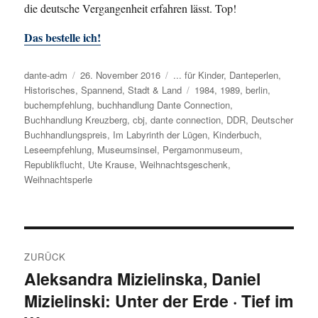
die deutsche Vergangenheit erfahren lässt. Top!
Das bestelle ich!
Autor
dante-adm
Veröffentlicht
26. November 2016
Kategorien
... für Kinder
,
Danteperlen
,
Historisches
,
am
Spannend
,
Stadt & Land
Schlagwörter
1984
,
1989
,
berlin
,
buchempfehlung
,
buchhandlung Dante Connection
,
Buchhandlung Kreuzberg
,
cbj
,
dante connection
,
DDR
,
Deutscher
Buchhandlungspreis
,
Im Labyrinth der Lügen
,
Kinderbuch
,
Leseempfehlung
,
Museumsinsel
,
Pergamonmuseum
,
Republikflucht
,
Ute Krause
,
Weihnachtsgeschenk
,
Weihnachtsperle
Beitragsnavigation
ZURÜCK
Aleksandra Mizielinska, Daniel
Vorheriger
Mizielinski: Unter der Erde · Tief im
Beitrag: