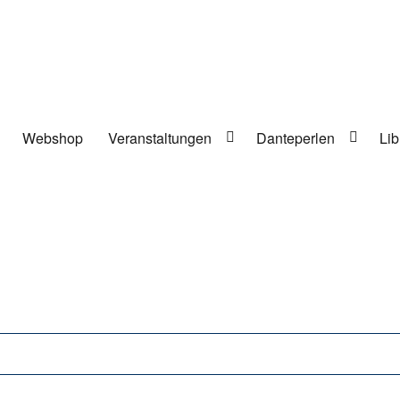
Webshop
Veranstaltungen
Danteperlen
Lib
lung in Berlin-Kreuzberg