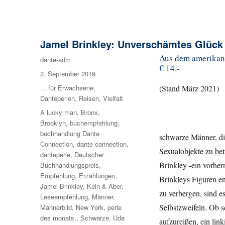
Jamel Brinkley: Unverschämtes Glück
Aus dem amerikani
Autor
dante-adm
€ 14,-
Veröffentlicht
2. September 2019
am
Kategorien
... für Erwachsene
,
(Stand März 2021)
Danteperlen
,
Reisen
,
Vielfalt
Schlagwörter
A lucky man
,
Bronx
,
Brooklyn
,
buchempfehlung
,
buchhandlung Dante
schwarze Männer, die
Connection
,
dante connection
,
Sexualobjekte zu bet
danteperle
,
Deutscher
Brinkley -ein vorher
Buchhandlungspreis
,
Empfehlung
,
Erzählungen
,
Brinkleys Figuren e
Jamel Brinkley
,
Kein & Aber
,
zu verbergen, sind e
Leseempfehlung
,
Männer
,
Selbstzweifeln. Ob s
Männerbild
,
New York
,
perle
des monats.
,
Schwarze
,
Uda
aufzureißen, ein lin