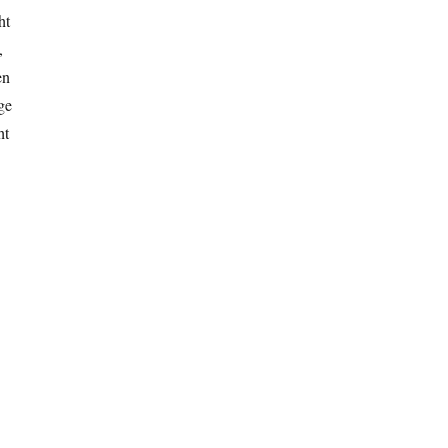
ht
,
en
ge
ht