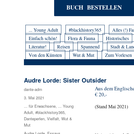
BUCH BESTELLEN
... Young Adult
#blackhistory365
Alles (!) Fa
Einfach schön!
Flora & Fauna
Historisches
Literatur!
Reisen
Spannend
Stadt & Lan
Von den Künsten
Wut & Mut
Zum Vorlesen
Audre Lorde: Sister Outsider
A
us dem Englische
Autor
dante-adm
€ 20,-
Veröffentlicht
3. Mai 2021
am
Kategorien
... für Erwachsene
,
... Young
(Stand Mai 2021)
Adult
,
#blackhistory365
,
Danteperlen
,
Vielfalt
,
Wut &
Mut
Schlagwörter
Audre Lorde
,
Essays
,