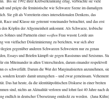
lin. Bis sie 1992 ihrer Krebserkrankung erlag, verbrachte sie viele
tadt und prägte die feministische wie Schwarze Szene im damaligen
ch. Sie gilt als Vorreiterin eines intersektionalen Denkens, das
ät, Race und Klasse nie getrennt voneinander betrachtet, und das erst
n den Köpfen der Allgemeinheit ankommt. Als Schwarze, lesbische
nes Sohnes und Partnerin einer
weißen
Frau wusste Lorde aus
ng von vielfacher Diskriminierung zu berichten, war sich aber
Privilegien gegenüber anderen Schwarzen Schwestern nur zu genau
eden, Essays und Briefen kämpft sie gegen Rassismus und Sexismus. Si
 für ein Miteinander in allen Unterschieden, darum einander respektvoll
n es schwerfällt. Darum die Wut der Marginalisierten anzunehmen, si
en, sondern kreativ damit umzugehen – und zwar gemeinsam. Vehement
tät. Das hat heute, da die identitätpolitischen Diskurse in einer breiten
men sind, nichts an Aktualität verloren und lohnt fast 40 Jahre nach d
hung endlich in deutscher Übersetzung entdeckt zu werden. (Jana Kühn