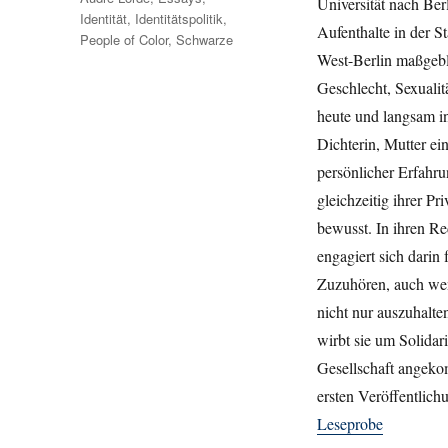
Universität nach Ber
Identität
,
Identitätspolitik
,
Aufenthalte in der S
People of Color
,
Schwarze
West-Berlin maßgebli
Geschlecht, Sexualit
heute und langsam i
Dichterin, Mutter ei
persönlicher Erfahru
gleichzeitig ihrer 
bewusst. In ihren R
engagiert sich darin
Zuzuhören, auch wen
nicht nur auszuhalt
wirbt sie um Solidari
Gesellschaft angekom
ersten Veröffentlic
Leseprobe