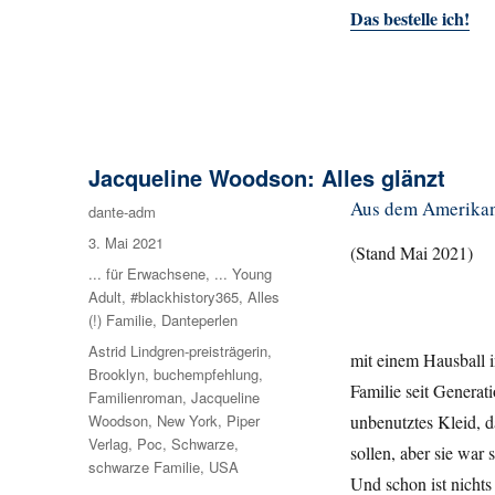
Das bestelle ich!
Jacqueline Woodson: Alles glänzt
Aus dem Amerikani
Autor
dante-adm
Veröffentlicht
3. Mai 2021
(Stand Mai 2021)
am
Kategorien
... für Erwachsene
,
... Young
Adult
,
#blackhistory365
,
Alles
(!) Familie
,
Danteperlen
Schlagwörter
Astrid Lindgren-preisträgerin
,
mit einem Hausball in
Brooklyn
,
buchempfehlung
,
Familie seit Generat
Familienroman
,
Jacqueline
unbenutztes Kleid, da
Woodson
,
New York
,
Piper
Verlag
,
Poc
,
Schwarze
,
sollen, aber sie wa
schwarze Familie
,
USA
Und schon ist nichts