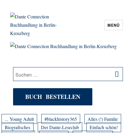
MENÜ
Dante Connection Buchhandlung in
Berlin-Kreuzberg
SU
Suche
nach:
BUCH BESTELLEN
... Young Adult
#blackhistory365
Alles (!) Familie
Biografisches
Der Dante-Leseclub
Einfach schön!