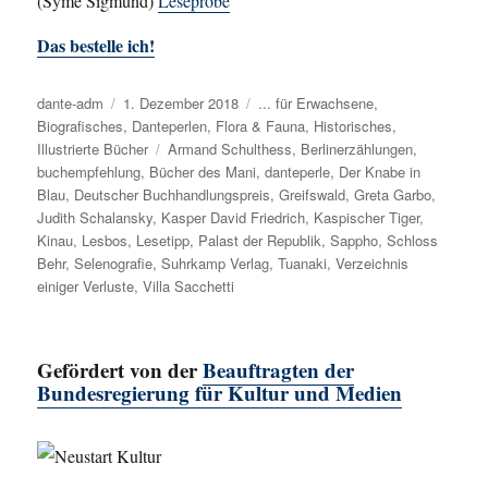
(Syme Sigmund)
Leseprobe
Das bestelle ich!
Autor
dante-adm
Veröffentlicht
1. Dezember 2018
Kategorien
... für Erwachsene
,
Biografisches
am
,
Danteperlen
,
Flora & Fauna
,
Historisches
,
Illustrierte Bücher
Schlagwörter
Armand Schulthess
,
Berlinerzählungen
,
buchempfehlung
,
Bücher des Mani
,
danteperle
,
Der Knabe in
Blau
,
Deutscher Buchhandlungspreis
,
Greifswald
,
Greta Garbo
,
Judith Schalansky
,
Kasper David Friedrich
,
Kaspischer Tiger
,
Kinau
,
Lesbos
,
Lesetipp
,
Palast der Republik
,
Sappho
,
Schloss
Behr
,
Selenografie
,
Suhrkamp Verlag
,
Tuanaki
,
Verzeichnis
einiger Verluste
,
Villa Sacchetti
Gefördert von der
Beauftragten der
Bundesregierung für Kultur und Medien