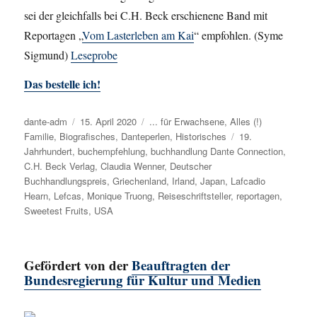
sei der gleichfalls bei C.H. Beck erschienene Band mit
Reportagen „
Vom Lasterleben am Kai
“ empfohlen. (Syme
Sigmund)
Leseprobe
Das bestelle ich!
Autor
dante-adm
Veröffentlicht
15. April 2020
Kategorien
... für Erwachsene
,
Alles (!)
Familie
,
Biografisches
am
,
Danteperlen
,
Historisches
Schlagwörter
19.
Jahrhundert
,
buchempfehlung
,
buchhandlung Dante Connection
,
C.H. Beck Verlag
,
Claudia Wenner
,
Deutscher
Buchhandlungspreis
,
Griechenland
,
Irland
,
Japan
,
Lafcadio
Hearn
,
Lefcas
,
Monique Truong
,
Reiseschriftsteller
,
reportagen
,
Sweetest Fruits
,
USA
Gefördert von der
Beauftragten der
Bundesregierung für Kultur und Medien