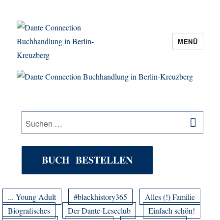
MENÜ
Dante Connection Buchhandlung in
Berlin-Kreuzberg
SU
Suche
nach:
BUCH BESTELLEN
... Young Adult
#blackhistory365
Alles (!) Familie
Biografisches
Der Dante-Leseclub
Einfach schön!