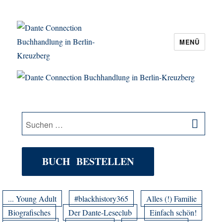
MENÜ
Dante Connection Buchhandlung in
Berlin-Kreuzberg
SU
Suche
nach:
BUCH BESTELLEN
... Young Adult
#blackhistory365
Alles (!) Familie
Biografisches
Der Dante-Leseclub
Einfach schön!