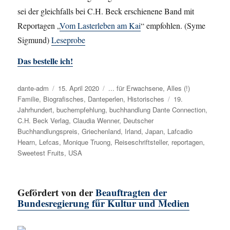
sei der gleichfalls bei C.H. Beck erschienene Band mit
Reportagen „
Vom Lasterleben am Kai
“ empfohlen. (Syme
Sigmund)
Leseprobe
Das bestelle ich!
Autor
dante-adm
Veröffentlicht
15. April 2020
Kategorien
... für Erwachsene
,
Alles (!)
Familie
,
Biografisches
am
,
Danteperlen
,
Historisches
Schlagwörter
19.
Jahrhundert
,
buchempfehlung
,
buchhandlung Dante Connection
,
C.H. Beck Verlag
,
Claudia Wenner
,
Deutscher
Buchhandlungspreis
,
Griechenland
,
Irland
,
Japan
,
Lafcadio
Hearn
,
Lefcas
,
Monique Truong
,
Reiseschriftsteller
,
reportagen
,
Sweetest Fruits
,
USA
Gefördert von der
Beauftragten der
Bundesregierung für Kultur und Medien