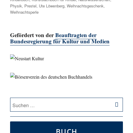
Physik
,
Prestel
,
Ute Löwenberg
,
Weihnachtsgeschenk
,
Weihnachtsperle
Gefördert von der
Beauftragten der
Bundesregierung für Kultur und Medien
SU
Suche
nach:
BUCH