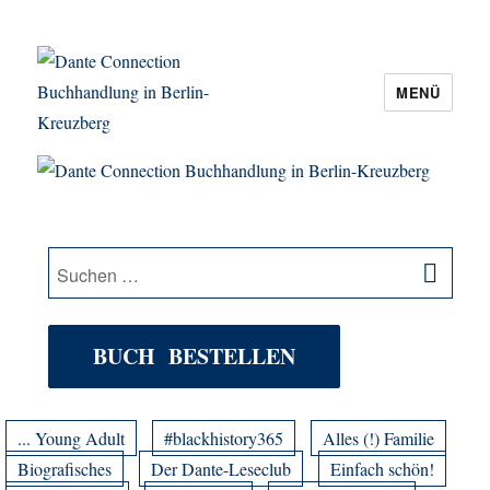
MENÜ
Dante Connection Buchhandlung in
Berlin-Kreuzberg
SU
Suche
nach:
BUCH BESTELLEN
... Young Adult
#blackhistory365
Alles (!) Familie
Biografisches
Der Dante-Leseclub
Einfach schön!