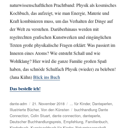
naturwissenschaftlichen Prachtband: Physik als kosmisches
Kochbuch, das aufzeigt, wie man Energie, Materie und
Kraft kombinieren muss, um das Verhalten der Dinge auf
der Welt zu verstehen. Darüberhinaus werden mit
regelrechten grafischen Kunstwerken und eingänglichen
Texten große physikalische Fragen erklärt: Was passiert im
Inneren eines Atoms? Wie entsteht Schall und wie
Wohlklang? Hier wird die ganze Familie großen Spaß
haben, das schnöde Schulfach Physik (wieder) zu beleben!
(Jana Kühn)
Blick ins Buch
Das bestelle ich!
Autor
dante-adm
Veröffentlicht
21. November 2018
Kategorien
... für Kinder
,
Danteperlen
,
Illustrierte Bücher
am
,
Von den Künsten
Schlagwörter
buchhandlung Dante
Connection
,
Colin Stuart
,
dante connection
,
danteperle
,
Deutscher Buchhandlungspreis
,
Empfehlung
,
Familienbuch
,
Kinderbuch
,
Kunstsachbuch für Kinder
,
Naturwissenschaft
,